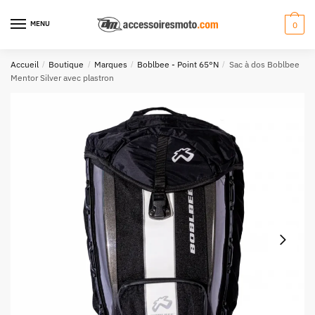
Aller
Aller
à
au
MENU
0
la
contenu
navigation
Accueil
/
Boutique
/
Marques
/
Boblbee - Point 65°N
/
Sac à dos Boblbee
Mentor Silver avec plastron