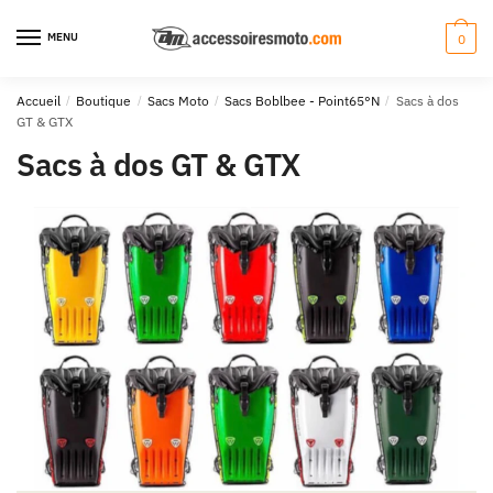
Aller
Aller
à
au
MENU
0
la
contenu
navigation
Accueil
/
Boutique
/
Sacs Moto
/
Sacs Boblbee - Point65°N
/
Sacs à dos
GT & GTX
Sacs à dos GT & GTX