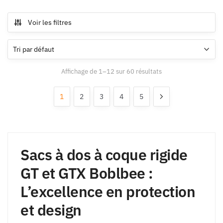
Voir les filtres
Affichage de 1–12 sur 60 résultats
1
2
3
4
5
Sacs à dos à coque rigide
GT et GTX Boblbee :
L’excellence en protection
et design