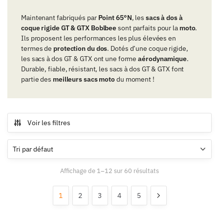
Maintenant fabriqués par
Point 65°N
, les
sacs à dos à
coque rigide GT & GTX
Boblbee
sont parfaits pour la
moto
.
Ils proposent les performances les plus élevées en
termes de
protection du dos
. Dotés d’une coque rigide,
les sacs à dos GT & GTX ont une forme
aérodynamique
.
Durable, fiable, résistant, les sacs à dos GT & GTX font
partie des
meilleurs sacs moto
du moment !
Voir les filtres
Affichage de 1–12 sur 60 résultats
1
2
3
4
5