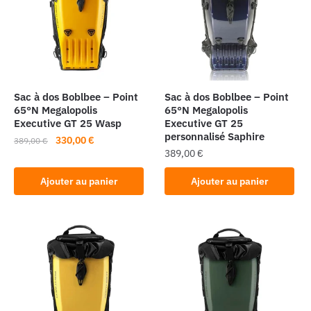
Sac à dos Boblbee – Point
Sac à dos Boblbee – Point
65°N Megalopolis
65°N Megalopolis
Executive GT 25 Wasp
Executive GT 25
personnalisé Saphire
Le
Le
330,00
€
389,00
€
389,00
€
prix
prix
initial
actuel
Ajouter au panier
Ajouter au panier
était :
est :
389,00 €.
330,00 €.