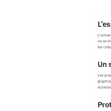
L’es
L’univer
ne se li
les créa
Un 
Les pro
graphis
accesso
Prot