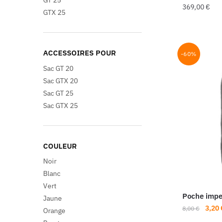
369,00
€
GTX 25
ACCESSOIRES POUR
-60%
Sac GT 20
Sac GTX 20
Sac GT 25
Sac GTX 25
COULEUR
Noir
Blanc
Vert
Poche impe
Jaune
Le
3,20
8,00
€
Orange
prix