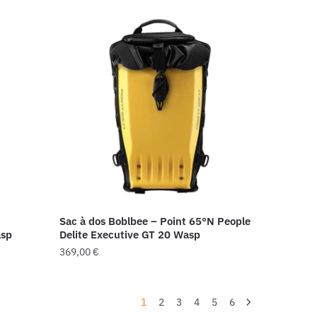
Sac à dos Boblbee – Point 65°N People
asp
Delite Executive GT 20 Wasp
369,00
€
1
2
3
4
5
6