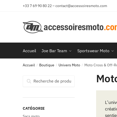
Aller
Aller
+33 7 69 90 80 22 – contact@accessoiresmoto.com
à
au
la
contenu
navigation
Accueil
Joe Bar Team
Sportswear Moto
Accueil
Boutique
Univers Moto
Moto Cross & Off-R
/
/
/
Moto
Recherche
Recherche
pour :
L’univ
CATÉGORIE
créati
sentie
Sacs moto