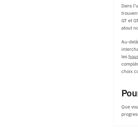
Dans l’u
trouven
GT et GT
atout no
Au-delà 
interch
les
hous
complém
choix c
Pour
Que vous
progres