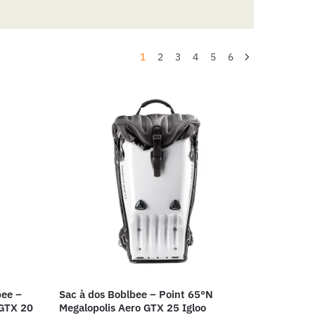
1
2
3
4
5
6
bee –
Sac à dos Boblbee – Point 65°N
 GTX 20
Megalopolis Aero GTX 25 Igloo