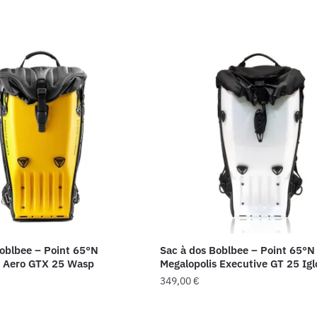
l
actuel
:
est :
€.
3,20 €.
Boblbee – Point 65°N
Sac à dos Boblbee – Point 65°N
s Aero GTX 25 Wasp
Megalopolis Executive GT 25 Igl
349,00
€