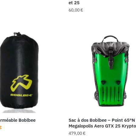
et 25
60,00
€
Ce
produit
a
plusieurs
variations.
Les
options
peuvent
être
choisies
sur
la
page
du
rméable Boblbee
Sac à dos Boblbee – Point 65°N
Megalopolis Aero GTX 25 Krypto
produit
Le
€
479,00
€
prix