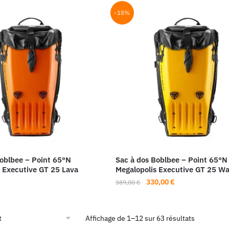
-15%
Boblbee – Point 65°N
Sac à dos Boblbee – Point 65°N
 Executive GT 25 Lava
Megalopolis Executive GT 25 W
Le
Le
330,00
€
389,00
€
prix
prix
initial
actuel
était :
est :
Affichage de 1–12 sur 63 résultats
389,00 €.
330,00 €.