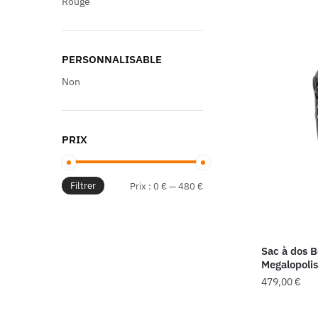
Rouge
initia
était 
8,00 
PERSONNALISABLE
Non
PRIX
Filtrer
Prix
Prix
Prix :
0 €
—
480 €
min
max
Sac à dos 
Megalopoli
479,00
€