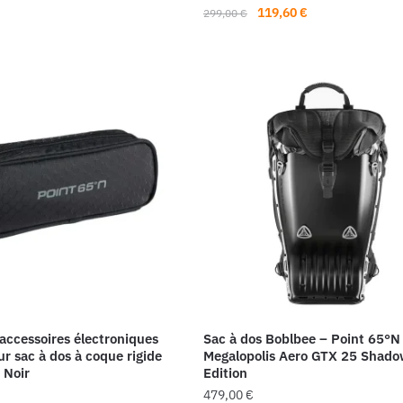
Le
Le
119,60
€
299,00
€
prix
prix
initial
actuel
était :
est :
299,00 €.
119,60 €.
accessoires électroniques
Sac à dos Boblbee – Point 65°N
r sac à dos à coque rigide
Megalopolis Aero GTX 25 Shad
 Noir
Edition
479,00
€