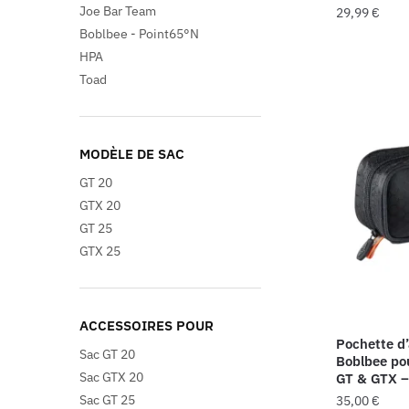
Joe Bar Team
29,99
€
Boblbee - Point65°N
HPA
Toad
MODÈLE DE SAC
GT 20
GTX 20
GT 25
GTX 25
ACCESSOIRES POUR
Pochette d’
Sac GT 20
Boblbee pou
Sac GTX 20
GT & GTX –
Sac GT 25
35,00
€