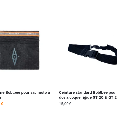
rne Boblbee pour sac moto à
Ceinture standard Boblbee pour
e
dos à coque rigide GT 20 & GT 
Le
0
€
15,00
€
prix
al
actuel