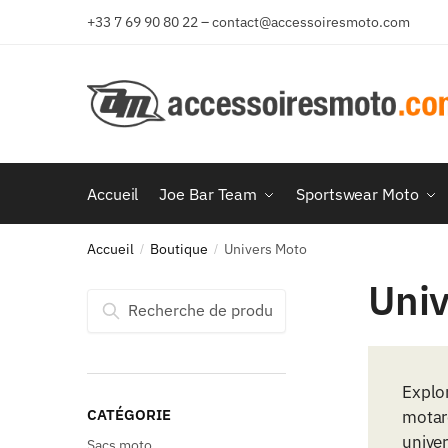
Aller
Aller
+33 7 69 90 80 22 – contact@accessoiresmoto.com
à
au
la
contenu
navigation
Accueil
Joe Bar Team
Sportswear Moto
Accueil
Boutique
Univers Moto
/
/
Univ
Recherche
Recherche
pour :
Explor
CATÉGORIE
motar
unive
Sacs moto