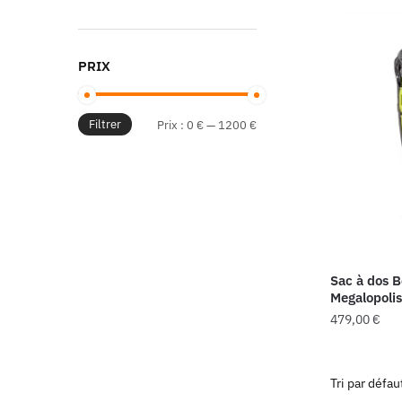
était
10,0
PRIX
Filtrer
Prix
Prix
Prix :
0 €
—
1200 €
min
max
Sac à dos 
Megalopoli
479,00
€