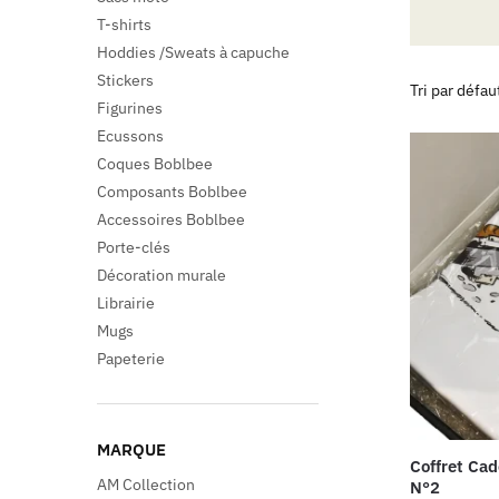
T-shirts
Hoddies /Sweats à capuche
Stickers
Figurines
Ecussons
Coques Boblbee
Composants Boblbee
Accessoires Boblbee
Porte-clés
Décoration murale
Librairie
Mugs
Papeterie
MARQUE
Coffret Ca
AM Collection
N°2