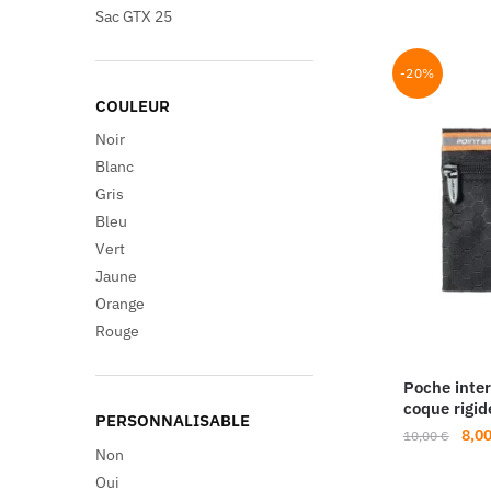
Sac GTX 25
-20%
COULEUR
Noir
Blanc
Gris
Bleu
Vert
Jaune
Orange
Rouge
Poche inte
coque rigid
PERSONNALISABLE
Le
8,0
10,00
€
Non
prix
Oui
initi