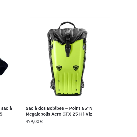
initial
actuel
était :
est :
299,00 €.
119,60 €.
 sac à
Sac à dos Boblbee – Point 65°N
25
Megalopolis Aero GTX 25 Hi-Viz
479,00
€