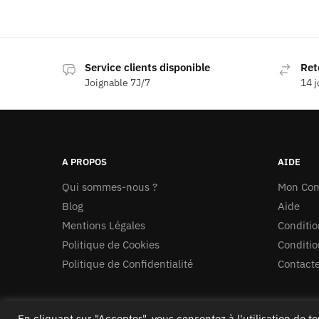
Service clients disponible
Ret
Joignable 7J/7
14 j
A PROPOS
AIDE
Qui sommes-nous ?
Mon Co
Blog
Aide
Mentions Légales
Conditio
Politique de Cookies
Conditio
Politique de Confidentialité
Contact
En cliquant sur "Accepter", vous consentez à l'utilisation de t