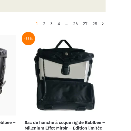
1
2
3
4
…
26
27
28
-55%
oblbee –
Sac de hanche à coque rigide Boblbee –
Millenium Effet Miroir – Edition limitée