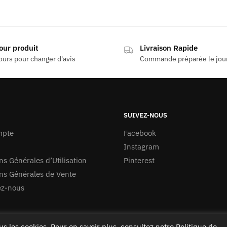
our produit
Livraison Rapide
ours pour changer d'avis
Commande préparée le jo
SUIVEZ-NOUS
mpte
Facebook
Instagram
ns Générales d’Utilisation
Pinterest
ns Générales de Vente
ez-nous
ous les cookies. Pour en savoir plus, consultez notre
Politique de