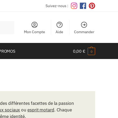
Suivez-nous :
Mon Compte
Aide
Commander
PROMOS
0,00
€
0
des différentes facettes de la passion
ux sociaux
ou
esprit motard
. Chaque
ême identité.