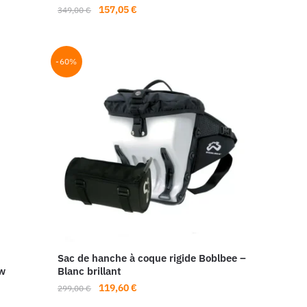
Le
Le
157,05
€
349,00
€
prix
prix
initial
actuel
était :
est :
-60%
349,00 €.
157,05 €.
Sac de hanche à coque rigide Boblbee –
ow
Blanc brillant
Le
Le
119,60
€
299,00
€
prix
prix