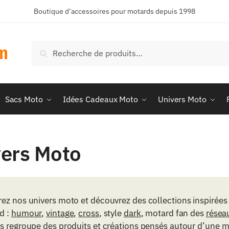
Boutique d’accessoires pour motards depuis 1998
Recherche
Recherche
pour :
Sacs Moto
Idées Cadeaux Moto
Univers Moto
ers Moto
ez nos univers moto et découvrez des collections inspirées 
d :
humour
,
vintage
,
cross
, style
dark
, motard fan des
résea
rs regroupe des produits et créations pensés autour d’une m