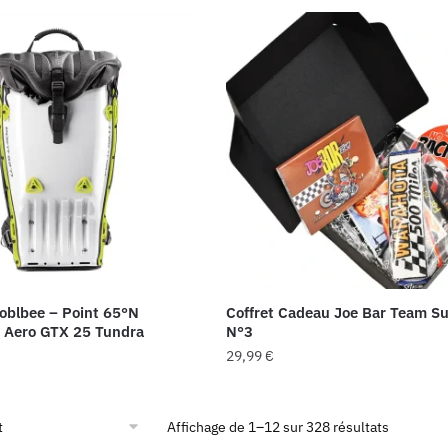
 :
est :
0 €.
8,00 €.
Boblbee – Point 65°N
Coffret Cadeau Joe Bar Team Su
s Aero GTX 25 Tundra
N°3
29,99
€
Affichage de 1–12 sur 328 résultats