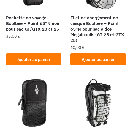
choisies
sur
la
Pochette de voyage
Filet de chargement de
page
Boblbee – Point 65°N noir
casque Boblbee – Point
pour sac GT/GTX 20 et 25
65°N pour sac à dos
du
Megalopolis (GT 25 et GTX
35,00
€
produit
25)
60,00
€
Ajouter au panier
Ajouter au panier