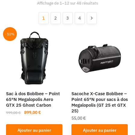
Affichage de 1–12 sur 48 résultats
1
2
3
4
-10%
Sac à dos Boblbee – Point
Sacoche X-Case Boblbee –
65°N Megalopolis Aero
Point 65°N pour sacs à dos
GTX 25 Ghost Carbon
Megalopolis (GT 25 et GTX
25)
Le
Le
899,00
€
999,00
€
55,00
€
prix
prix
initial
actuel
Ajouter au panier
Ajouter au panier
était :
est :