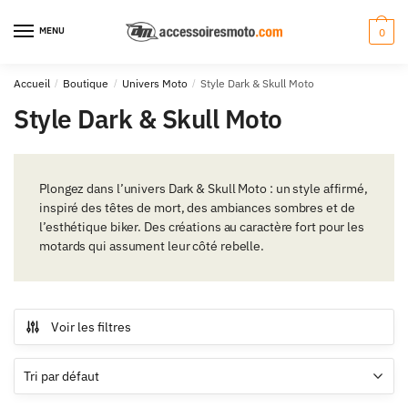
Aller
Aller
à
au
MENU
0
la
contenu
navigation
Accueil
/
Boutique
/
Univers Moto
/
Style Dark & Skull Moto
Style Dark & Skull Moto
Plongez dans l’univers Dark & Skull Moto : un style affirmé,
inspiré des têtes de mort, des ambiances sombres et de
l’esthétique biker. Des créations au caractère fort pour les
motards qui assument leur côté rebelle.
Voir les filtres