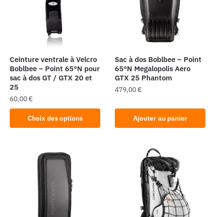
Ceinture ventrale à Velcro
Sac à dos Boblbee – Point
Boblbee – Point 65°N pour
65°N Megalopolis Aero
sac à dos GT / GTX 20 et
GTX 25 Phantom
25
479,00
€
60,00
€
Ce
Choix des options
Ajouter au panier
produit
a
plusieurs
variations.
Les
options
peuvent
être