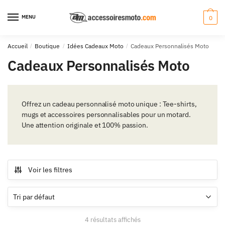
Aller
Aller
à
au
MENU
0
la
contenu
navigation
Accueil
/
Boutique
/
Idées Cadeaux Moto
/
Cadeaux Personnalisés Moto
Cadeaux Personnalisés Moto
Offrez un cadeau personnalisé moto unique : Tee-shirts,
mugs et accessoires personnalisables pour un motard.
Une attention originale et 100% passion.
Voir les filtres
4 résultats affichés