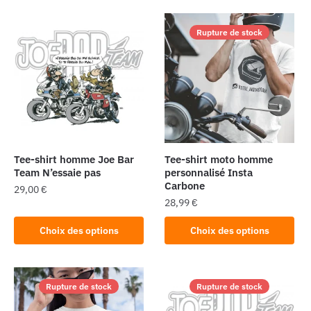
Rupture de stock
Tee-shirt homme Joe Bar
Tee-shirt moto homme
Team N’essaie pas
personnalisé Insta
Carbone
29,00
€
28,99
€
Ce
Ce
produit
Choix des options
Choix des options
produit
a
a
plusieurs
plusieurs
variations.
Rupture de stock
Rupture de stock
variations.
Les
Les