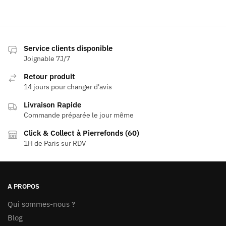
choisies
sur
sur
la
la
page
page
du
Service clients disponible
du
produit
Joignable 7J/7
produit
Retour produit
14 jours pour changer d'avis
Livraison Rapide
Commande préparée le jour même
Click & Collect à Pierrefonds (60)
1H de Paris sur RDV
A PROPOS
Qui sommes-nous ?
Blog