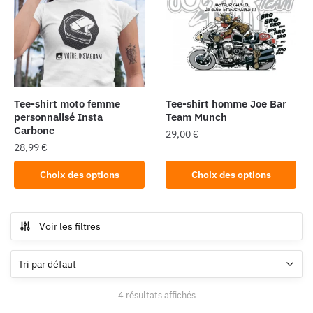
options
options
peuvent
peuvent
être
être
choisies
choisies
sur
sur
la
la
page
Tee-shirt moto femme
Tee-shirt homme Joe Bar
page
personnalisé Insta
Team Munch
du
Carbone
du
29,00
€
produit
28,99
€
produit
Ce
Ce
produit
Choix des options
Choix des options
produit
a
a
plusieurs
plusieurs
variations.
Voir les filtres
variations.
Les
Les
options
options
peuvent
peuvent
être
4 résultats affichés
être
choisies