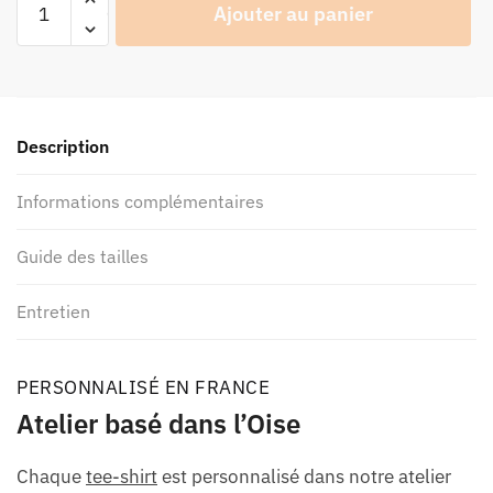
Ajouter au panier
de
Tee-
shirt
moto
homme
Description
personnalisé
Insta
Informations complémentaires
Carbone
Guide des tailles
Entretien
PERSONNALISÉ EN FRANCE
Atelier basé dans l’Oise
Chaque
tee-shirt
est personnalisé dans notre atelier