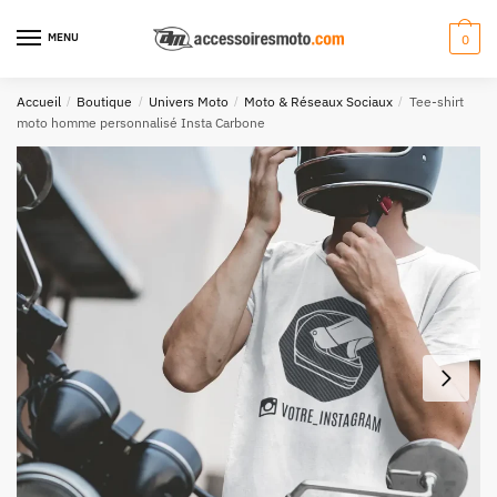
Aller
Aller
à
au
MENU
0
la
contenu
navigation
Accueil
/
Boutique
/
Univers Moto
/
Moto & Réseaux Sociaux
/
Tee-shirt
moto homme personnalisé Insta Carbone