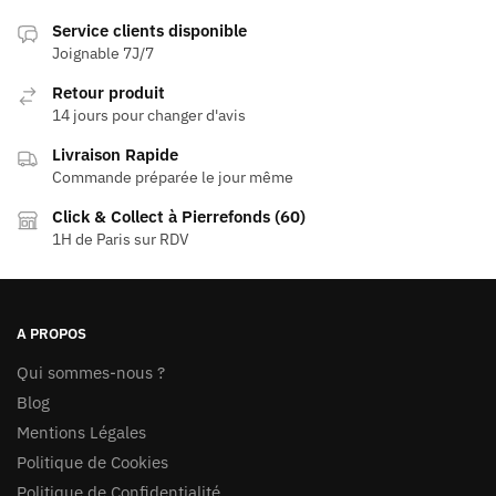
24,99 €
variations.
variations.
Service clients disponible
Les
Les
Joignable 7J/7
options
options
Retour produit
peuvent
peuvent
14 jours pour changer d'avis
être
être
Livraison Rapide
choisies
choisies
Commande préparée le jour même
sur
sur
la
la
Click & Collect à Pierrefonds (60)
page
page
1H de Paris sur RDV
du
du
produit
produit
A PROPOS
Qui sommes-nous ?
Blog
Mentions Légales
Politique de Cookies
Politique de Confidentialité