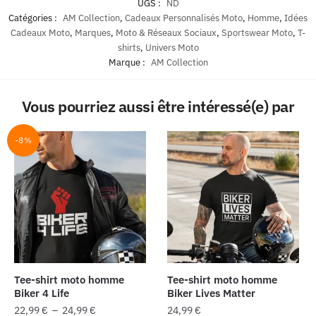
UGS :
ND
Catégories :
AM Collection
,
Cadeaux Personnalisés Moto
,
Homme
,
Idées
Cadeaux Moto
,
Marques
,
Moto & Réseaux Sociaux
,
Sportswear Moto
,
T-
shirts
,
Univers Moto
Marque :
AM Collection
Vous pourriez aussi être intéressé(e) par
-8%
Tee-shirt moto homme
Tee-shirt moto homme
Biker 4 Life
Biker Lives Matter
Plage
22,99
€
–
24,99
€
24,99
€