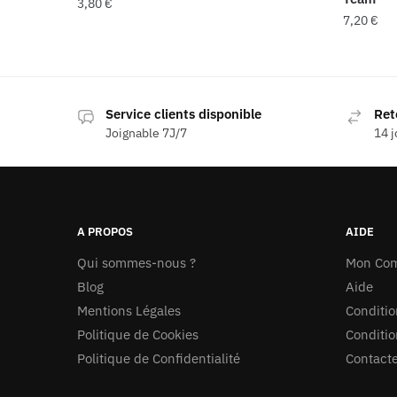
3,80
€
7,20
€
Service clients disponible
Ret
Joignable 7J/7
14 j
A PROPOS
AIDE
Qui sommes-nous ?
Mon Co
Blog
Aide
Mentions Légales
Conditio
Politique de Cookies
Conditio
Politique de Confidentialité
Contact