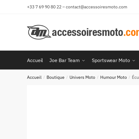
Aller
Aller
+33 7 69 90 80 22 – contact@accessoiresmoto.com
à
au
la
contenu
navigation
Accueil
Joe Bar Team
Sportswear Moto
Accueil
Boutique
Univers Moto
Humour Moto
Écu
/
/
/
/