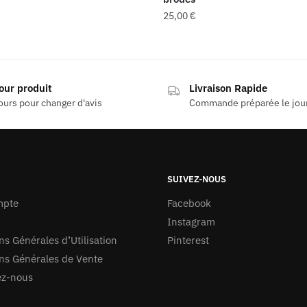
25,00
€
our produit
Livraison Rapide
ours pour changer d'avis
Commande préparée le jo
SUIVEZ-NOUS
mpte
Facebook
Instagram
ns Générales d’Utilisation
Pinterest
ns Générales de Vente
ez-nous