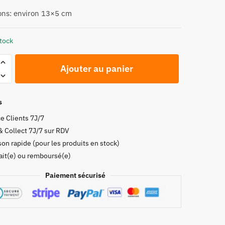
ns: environ 13×5 cm
stock
Ajouter au panier
s
e Clients 7J/7
& Collect 7J/7 sur RDV
son rapide (pour les produits en stock)
rd,
fait(e) ou remboursé(e)
Paiement sécurisé