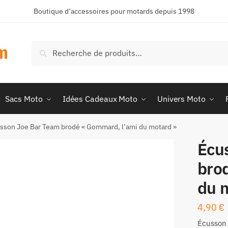
Boutique d’accessoires pour motards depuis 1998
Recherche
Recherche
pour :
Sacs Moto
Idées Cadeaux Moto
Univers Moto
sson Joe Bar Team brodé « Gommard, l’ami du motard »
Écu
bro
du 
4,90
€
Écusson