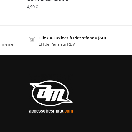
4,90
€
Click & Collect à Pierrefonds (60)
ur même
1H de Paris sur RDV