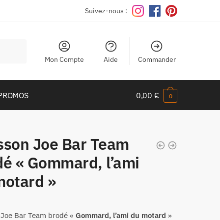
Suivez-nous :
Mon Compte
Aide
Commander
PROMOS
0,00
€
0
sson Joe Bar Team
dé « Gommard, l’ami
motard »
Joe Bar Team
brodé «
Gommard, l’ami du motard
»