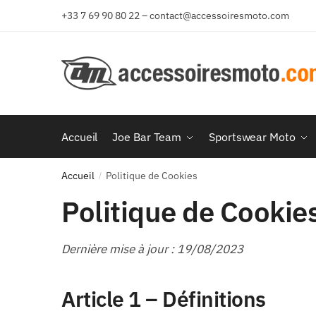
Aller
Aller
+33 7 69 90 80 22 – contact@accessoiresmoto.com
à
au
la
contenu
navigation
Accueil
Joe Bar Team
Sportswear Moto
Accueil
Politique de Cookies
/
Politique de Cookie
Dernière mise à jour : 19/08/2023
Article 1 – Définitions