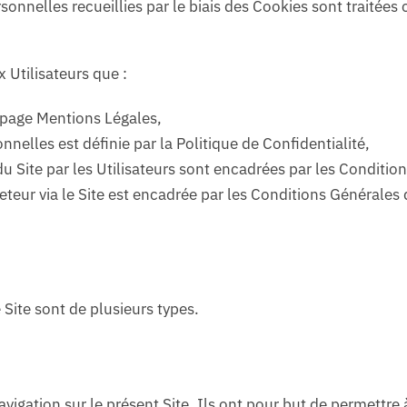
ersonnelles recueillies par le biais des Cookies sont traitée
 Utilisateurs que :
a page
Mentions Légales
,
nnelles est définie par la
Politique de Confidentialité
,
du Site par les Utilisateurs sont encadrées par les
Condition
teur via le Site est encadrée par les
Conditions Générales 
 Site sont de plusieurs types.
igation sur le présent Site. Ils ont pour but de permettre à