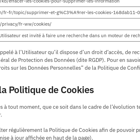
fr/kb/effacer-les-cookies-pour-supprimer-les-information
com/fr-fr/topic/supprimer-et-g%C3%A9rer-les-cookies-168dab1
/privacy/fr-ww/cookies/
’Utilisateur est invité à faire une recherche dans un moteur de rec
ppelé à l’Utilisateur qu’il dispose d’un droit d’accès, de re
 de Protection des Données (dite RGDP). Pour en savoir plu
 “Droits sur les Données Personnelles” de la Politique de Confi
 la Politique de Cookies
s à tout moment, que ce soit dans le cadre de l’évolution 
.
lter régulièrement la Politique de Cookies afin de pouvoir
ise à jour affichée en haut de la page).