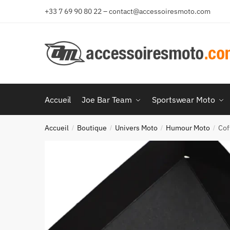
Aller
Aller
+33 7 69 90 80 22 – contact@accessoiresmoto.com
à
au
la
contenu
navigation
Accueil
Joe Bar Team
Sportswear Moto
Accueil
Boutique
Univers Moto
Humour Moto
Cof
/
/
/
/