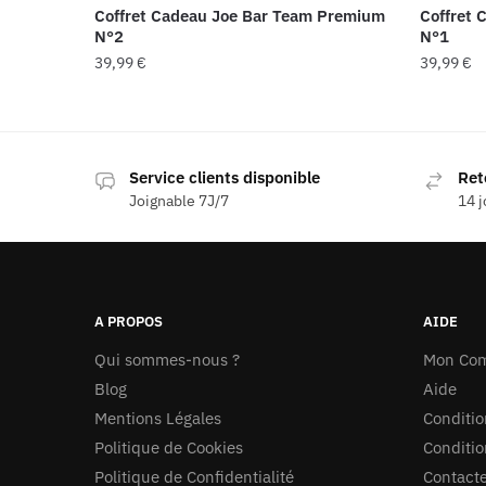
Coffret Cadeau Joe Bar Team Premium
Coffret 
N°2
N°1
39,99
€
39,99
€
Service clients disponible
Ret
Joignable 7J/7
14 j
A PROPOS
AIDE
Qui sommes-nous ?
Mon Co
Blog
Aide
Mentions Légales
Conditio
Politique de Cookies
Conditio
Politique de Confidentialité
Contact