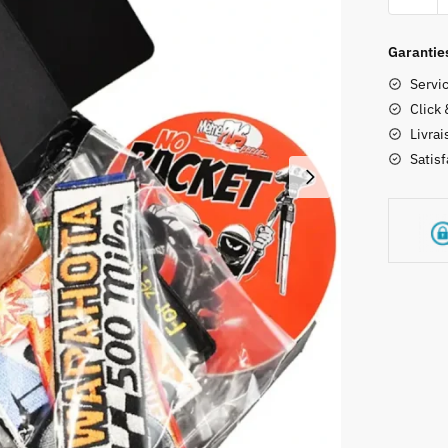
Coffret
Cadeau
Garantie
Joe
Servic
Bar
Click 
Team
Livrai
Supérie
Satis
N°3