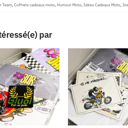
ar Team
,
Coffrets cadeaux moto
,
Humour Moto
,
Idées Cadeaux Moto
,
Jo
téressé(e) par