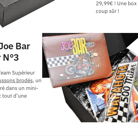
29,99€ ! Une box c
coup sûr !
Joe Bar
r N°3
Team Supérieur
cussons brodés
, un
vré dans un mini-
t tout d’une