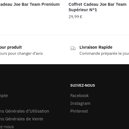
Cadeau Joe Bar Team Premium
Coffret Cadeau Joe Bar Team
Supérieur N°1
29,99
€
our produit
Livraison Rapide
ours pour changer d'avis
Commande préparée le jo
SUIVEZ-NOUS
mpte
Facebook
Instagram
ns Générales d’Utilisation
Pinterest
ns Générales de Vente
ez-nous