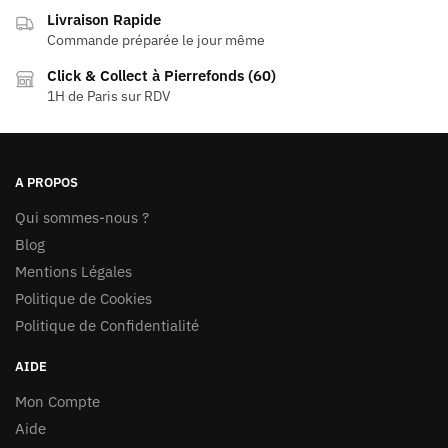
choisies
Livraison Rapide
sur
Commande préparée le jour même
la
page
Click & Collect à Pierrefonds (60)
1H de Paris sur RDV
du
produit
A PROPOS
Qui sommes-nous ?
Blog
Mentions Légales
Politique de Cookies
Politique de Confidentialité
AIDE
Mon Compte
Aide