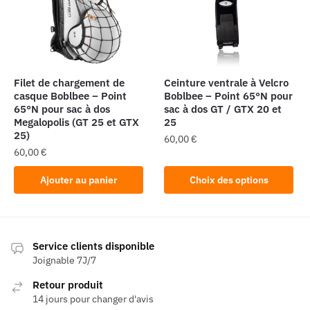
Filet de chargement de
Ceinture ventrale à Velcro
casque Boblbee – Point
Boblbee – Point 65°N pour
65°N pour sac à dos
sac à dos GT / GTX 20 et
Megalopolis (GT 25 et GTX
25
25)
60,00
€
60,00
€
Ce
produit
Ajouter au panier
Choix des options
a
plusieurs
variations.
Les
Service clients disponible
Joignable 7J/7
options
peuvent
Retour produit
être
14 jours pour changer d'avis