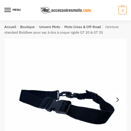
Aller
Aller
à
au
MENU
0
la
contenu
navigation
Accueil
/
Boutique
/
Univers Moto
/
Moto Cross & Off-Road
/
Ceinture
standard Boblbee pour sac à dos à coque rigide GT 20 & GT 25