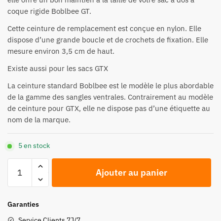
coque rigide Boblbee GT.
Cette ceinture de remplacement est conçue en nylon. Elle
dispose d’une grande boucle et de crochets de fixation. Elle
mesure environ 3,5 cm de haut.
Existe aussi
pour les sacs GTX
La ceinture standard Boblbee est le modèle le plus abordable
de la gamme des sangles ventrales. Contrairement au modèle
de ceinture pour GTX, elle ne dispose pas d’une étiquette au
nom de la marque.
5 en stock
quantité
Ajouter au panier
de
Ceinture
standard
Garanties
Boblbee
Service Clients 7J/7