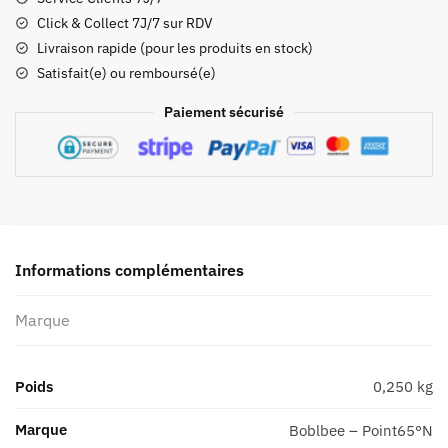
pour
Click & Collect 7J/7 sur RDV
sac
Livraison rapide (pour les produits en stock)
à
Satisfait(e) ou remboursé(e)
dos
à
Paiement sécurisé
coque
rigide
GT
20
&
GT
25
Informations complémentaires
Marque
Poids
0,250 kg
Marque
Boblbee – Point65°N