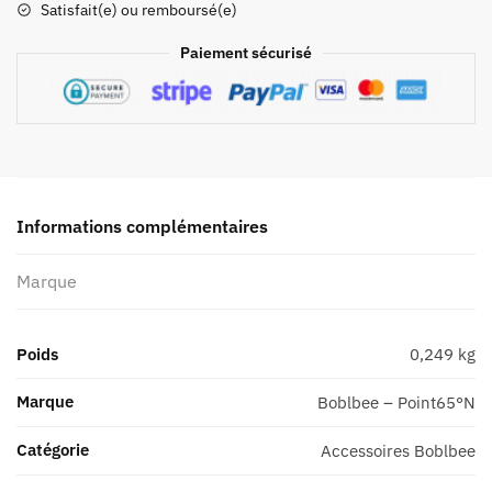
Satisfait(e) ou remboursé(e)
65°N
pour
Paiement sécurisé
sac
Megalopolis
(GT/GTX
25)
et
People
Delite
Informations complémentaires
(GT/GTX20)
Marque
Poids
0,249 kg
Marque
Boblbee – Point65°N
Catégorie
Accessoires Boblbee