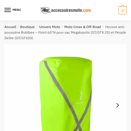
Aller
Aller
à
au
MENU
0
la
contenu
navigation
Accueil
/
Boutique
/
Univers Moto
/
Moto Cross & Off-Road
/
Housse anti-
poussière Boblbee – Point 65°N pour sac Megalopolis (GT/GTX 25) et People
Delite (GT/GTX20)