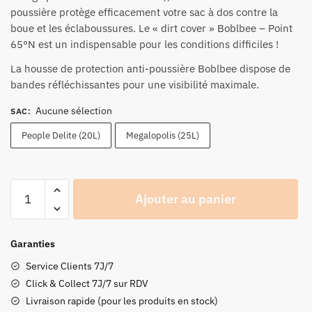
poussière protège efficacement votre sac à dos contre la
boue et les éclaboussures. Le « dirt cover » Boblbee – Point
65°N est un indispensable pour les conditions difficiles !
La housse de protection anti-poussière Boblbee dispose de
bandes réfléchissantes pour une
visibilité
maximale.
Aucune sélection
SAC
:
People Delite (20L)
Megalopolis (25L)
quantité
Ajouter au panier
de
Housse
anti-
Garanties
poussière
Service Clients 7J/7
Boblbee
Click & Collect 7J/7 sur RDV
-
Livraison rapide (pour les produits en stock)
Point