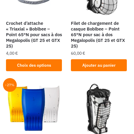
Crochet d’attache
Filet de chargement de
« Triaxial » Boblbee –
casque Boblbee – Point
Point 65°N pour sacs à dos
65°N pour sac à dos
Megalopolis (GT 25 et GTX
Megalopolis (GT 25 et GTX
25)
25)
4,00
€
60,00
€
Ce
Choix des options
Ajouter au panier
produit
a
plusieurs
-27%
variations.
Les
options
peuvent
être
choisies