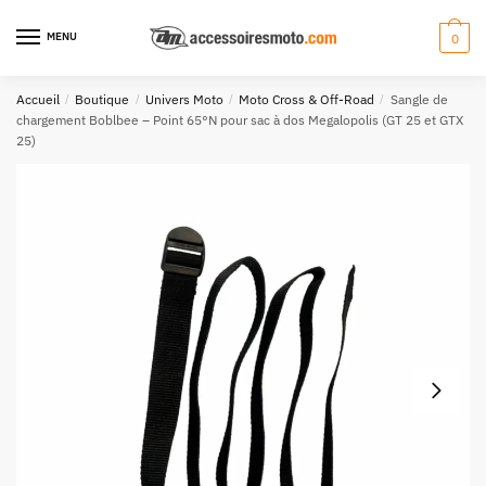
Aller
Aller
à
au
MENU
0
la
contenu
navigation
Accueil
/
Boutique
/
Univers Moto
/
Moto Cross & Off-Road
/
Sangle de
chargement Boblbee – Point 65°N pour sac à dos Megalopolis (GT 25 et GTX
25)