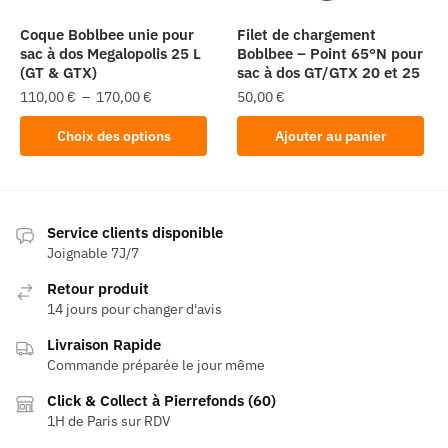
sur
la
Coque Boblbee unie pour
Filet de chargement
page
sac à dos Megalopolis 25 L
Boblbee – Point 65°N pour
(GT & GTX)
sac à dos GT/GTX 20 et 25
du
Plage
110,00
€
–
170,00
€
50,00
€
produit
de
Ce
Choix des options
Ajouter au panier
prix :
produit
110,00 €
a
à
plusieurs
170,00 €
variations.
Service clients disponible
Les
Joignable 7J/7
options
Retour produit
peuvent
14 jours pour changer d'avis
être
Livraison Rapide
choisies
Commande préparée le jour même
sur
la
Click & Collect à Pierrefonds (60)
page
1H de Paris sur RDV
du