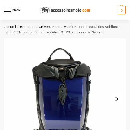
Aller
Aller
à
au
MENU
0
la
contenu
navigation
Accueil
/
Boutique
/
Univers Moto
/
Esprit Motard
/
Sac à dos Boblbee –
Point 65°N People Delite Executive GT 20 personnalisé Saphire