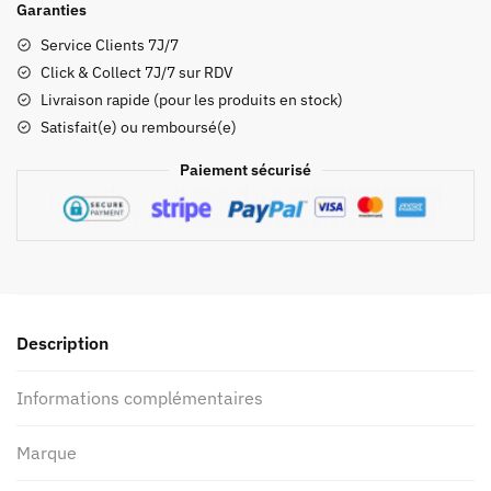
Garanties
dos
Service Clients 7J/7
Boblbee
Click & Collect 7J/7 sur RDV
-
Livraison rapide (pour les produits en stock)
Point
Satisfait(e) ou remboursé(e)
65°N
People
Paiement sécurisé
Delite
Executive
GT
20
personnalisé
Saphire
Description
Informations complémentaires
Marque