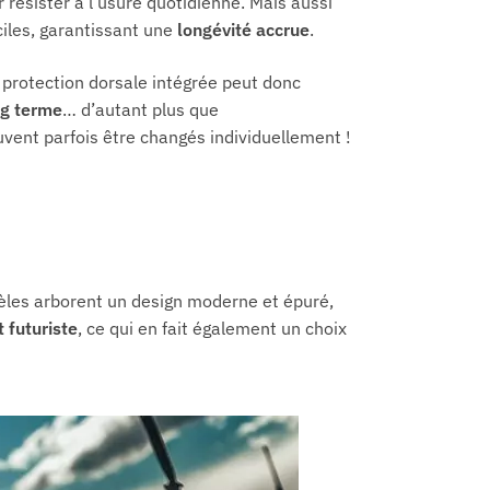
résister à l’usure quotidienne. Mais aussi
ciles, garantissant une
longévité accrue
.
 protection dorsale intégrée peut donc
ng terme
… d’autant plus que
vent parfois être changés individuellement !
èles arborent un design moderne et épuré,
 futuriste
, ce qui en fait également un choix