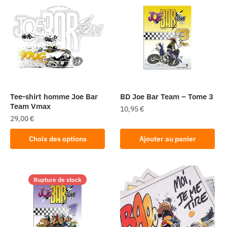
Tee-shirt homme Joe Bar
BD Joe Bar Team – Tome 3
Team Vmax
10,95
€
29,00
€
Ce
Choix des options
Ajouter au panier
produit
a
plusieurs
Rupture de stock
variations.
Les
options
peuvent