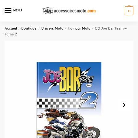
Aller
Aller
à
au
MENU
0
la
contenu
navigation
Accueil
/
Boutique
/
Univers Moto
/
Humour Moto
/
BD Joe Bar Team –
Tome 2