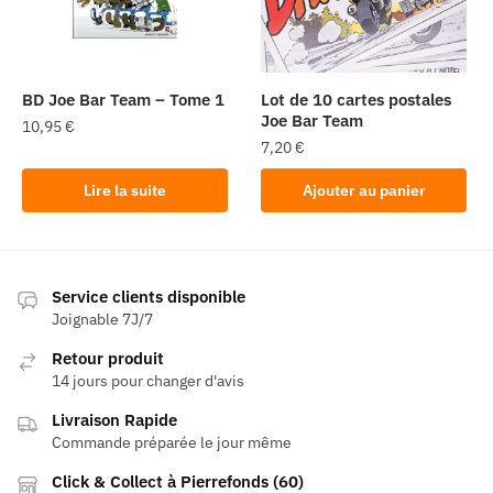
être
choisies
sur
la
BD Joe Bar Team – Tome 1
Lot de 10 cartes postales
page
Joe Bar Team
10,95
€
du
7,20
€
produit
Lire la suite
Ajouter au panier
Service clients disponible
Joignable 7J/7
Retour produit
14 jours pour changer d'avis
Livraison Rapide
Commande préparée le jour même
Click & Collect à Pierrefonds (60)