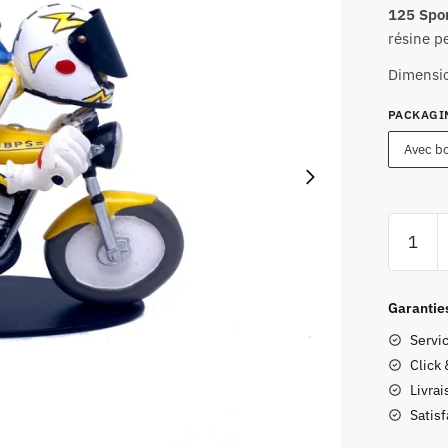
125 Spo
résine pe
Dimensio
PACKAGI
Avec bo
quantité
de
Figurine
Joe
Garantie
Bar
Servic
Team
Click 
BPS
Livrai
125
Satis
Sport