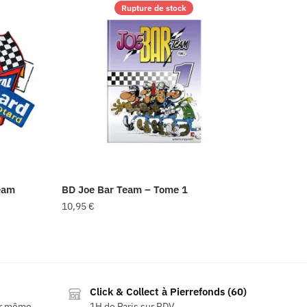
Rupture de stock
eam
BD Joe Bar Team – Tome 1
10,95
€
Click & Collect à Pierrefonds (60)
ur même
1H de Paris sur RDV