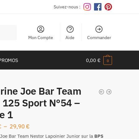
Suivez-nous :
Mon Compte
Aide
Commander
PROMOS
0,00
€
0
urine Joe Bar Team
 125 Sport N°54 –
e 1
Plage
€
–
29,90
€
de
Joe Bar Team Nestor Lapoinier Junior sur la
BPS