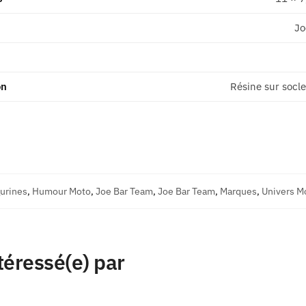
Jo
on
Résine sur socle
gurines
,
Humour Moto
,
Joe Bar Team
,
Joe Bar Team
,
Marques
,
Univers M
téressé(e) par