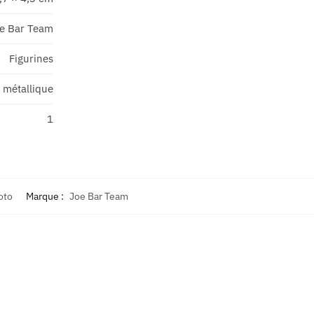
e Bar Team
Figurines
 métallique
1
oto
Marque :
Joe Bar Team