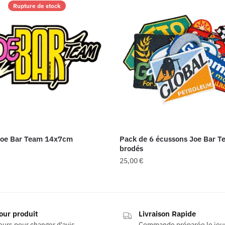
Rupture de stock
Joe Bar Team 14x7cm
Pack de 6 écussons Joe Bar T
brodés
25,00
€
our produit
Livraison Rapide
ours pour changer d'avis
Commande préparée le jo