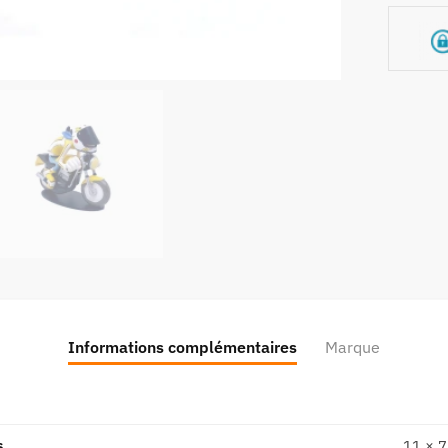
N°54
-
Série
1
Informations complémentaires
Marque
s
11 × 7