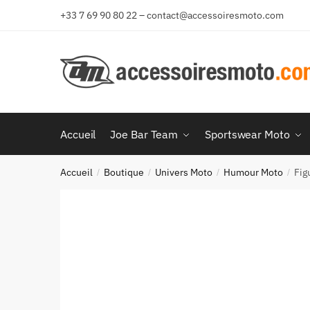
Aller
Aller
+33 7 69 90 80 22 – contact@accessoiresmoto.com
à
au
la
contenu
navigation
Accueil
Joe Bar Team
Sportswear Moto
Accueil
Boutique
Univers Moto
Humour Moto
Fig
/
/
/
/