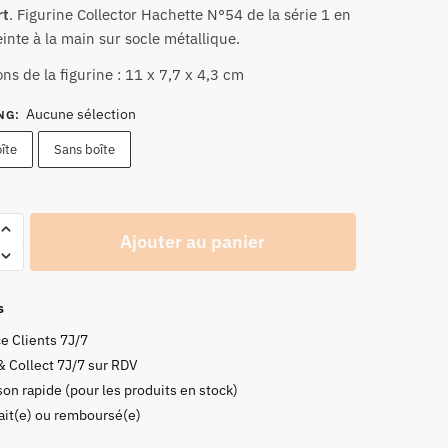
rt
. Figurine Collector Hachette N°54 de la
prix :
série 1
en
inte à la main sur socle métallique.
27,90 €
à
ns de la figurine : 11 x 7,7 x 4,3 cm
29,90 €
Aucune sélection
NG
:
îte
Sans boîte
Ajouter au panier
s
e Clients 7J/7
& Collect 7J/7 sur RDV
son rapide (pour les produits en stock)
fait(e) ou remboursé(e)