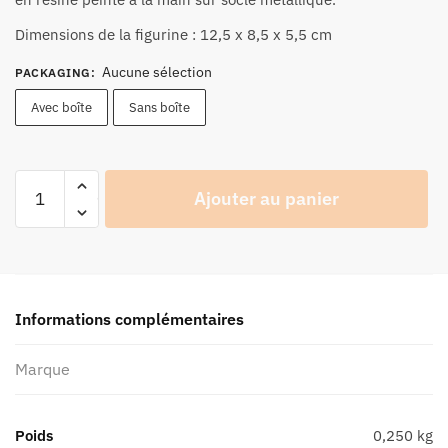
38,90 €
à
Dimensions de la figurine : 12,5 x 8,5 x 5,5 cm
40,90 €
Aucune sélection
PACKAGING
:
Avec boîte
Sans boîte
quantité
Ajouter au panier
de
Figurine
Joe
Bar
Team
Informations complémentaires
Ducati
350
Marque
Desmo
N°23
-
Poids
0,250 kg
Série