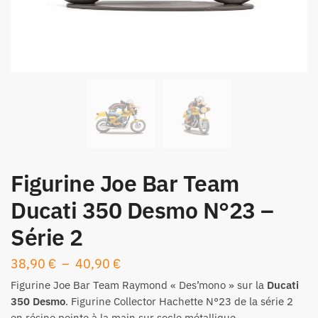
Figurine Joe Bar Team
Ducati 350 Desmo N°23 –
Série 2
Plage
38,90
€
–
40,90
€
de
Figurine
Joe Bar Team Raymond « Des’mono » sur la
Ducati
prix :
350 Desmo
. Figurine Collector Hachette N°23 de la série 2
en résine peinte à la main sur socle métallique.