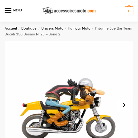
Aller
Aller
à
au
MENU
0
la
contenu
navigation
Accueil
/
Boutique
/
Univers Moto
/
Humour Moto
/
Figurine Joe Bar Team
Ducati 350 Desmo N°23 – Série 2