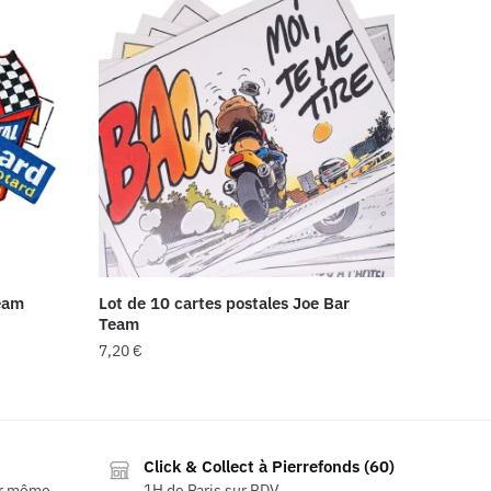
eam
Lot de 10 cartes postales Joe Bar
Team
7,20
€
Click & Collect à Pierrefonds (60)
ur même
1H de Paris sur RDV