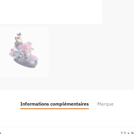
N°39
-
Série
1
Informations complémentaires
Marque
s
12 × 9