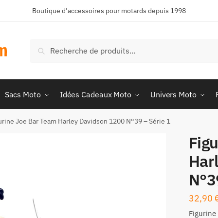
Boutique d’accessoires pour motards depuis 1998
Recherche
Recherche
pour :
Sacs Moto
Idées Cadeaux Moto
Univers Moto
urine Joe Bar Team Harley Davidson 1200 N°39 – Série 1
Fig
Har
N°39
32,90
Figurine