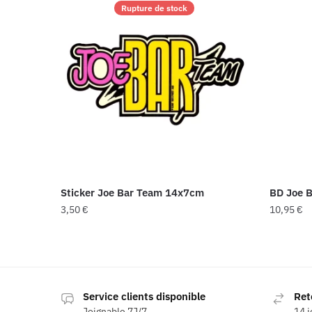
Rupture de stock
Sticker Joe Bar Team 14x7cm
BD Joe B
3,50
€
10,95
€
Service clients disponible
Ret
Joignable 7J/7
14 j