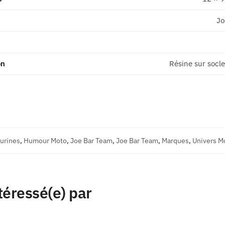
Jo
on
Résine sur socle
gurines
,
Humour Moto
,
Joe Bar Team
,
Joe Bar Team
,
Marques
,
Univers M
téressé(e) par