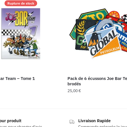
Rupture de stock
ar Team – Tome 1
Pack de 6 écussons Joe Bar T
brodés
25,00
€
our produit
Livraison Rapide
ours pour changer d'avis
Commande préparée le jo