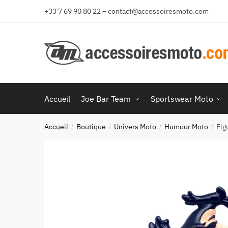
Aller
Aller
+33 7 69 90 80 22 – contact@accessoiresmoto.com
à
au
la
contenu
navigation
Accueil
Joe Bar Team
Sportswear Moto
Accueil
Boutique
Univers Moto
Humour Moto
Fig
/
/
/
/