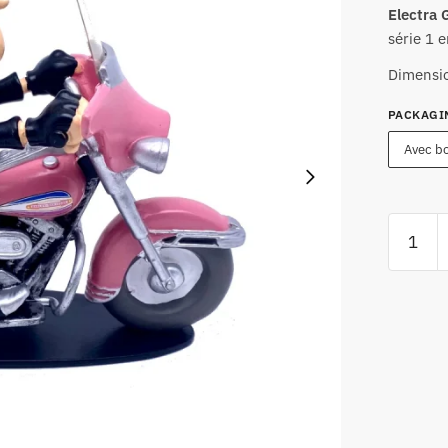
Electra 
série 1
en
Dimensio
PACKAGI
Avec bo
quantité
de
Figurine
Joe
Bar
Team
Harley
Davidso
1200