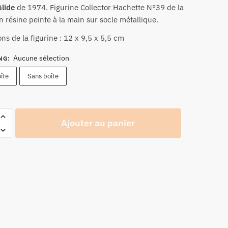
Glide
de 1974. Figurine Collector Hachette N°39 de la
prix :
 résine peinte à la main sur socle métallique.
32,90 €
à
ns de la figurine : 12 x 9,5 x 5,5 cm
34,90 €
Aucune sélection
NG
:
îte
Sans boîte
Ajouter au panier
n