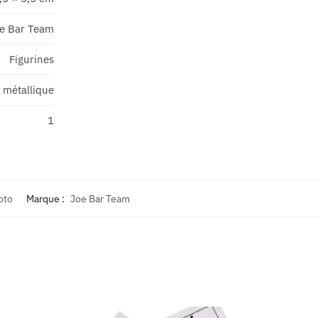
e Bar Team
Figurines
 métallique
1
oto
Marque :
Joe Bar Team