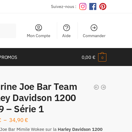
Suivez-nous :
Mon Compte
Aide
Commander
PROMOS
0,00
€
0
urine Joe Bar Team
ley Davidson 1200
 – Série 1
Plage
€
–
34,90
€
de
Joe Bar Mimile Wokee sur la
Harley Davidson 1200