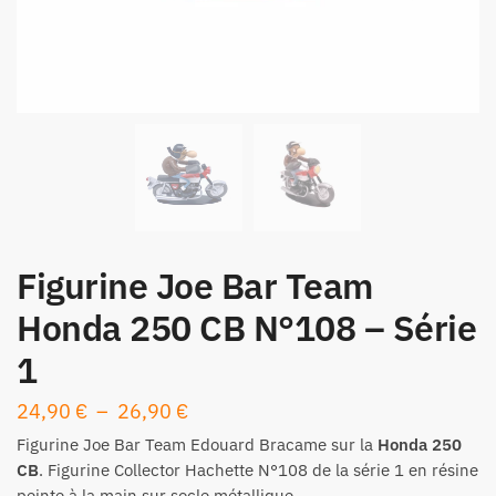
Figurine Joe Bar Team
Honda 250 CB N°108 – Série
1
Plage
24,90
€
–
26,90
€
de
Figurine
Joe Bar Team Edouard Bracame sur la
Honda 250
prix :
CB
. Figurine Collector Hachette N°108 de la
série 1
en résine
peinte à la main sur socle métallique.