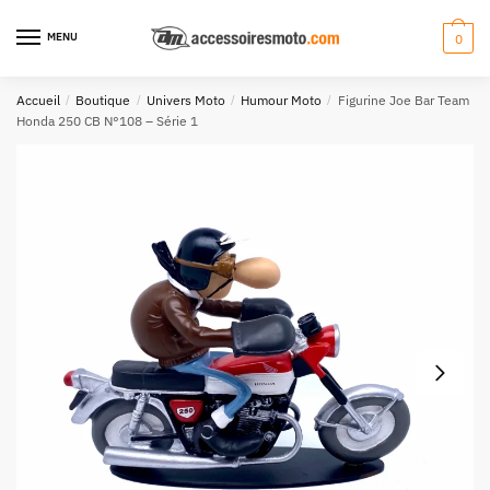
Aller
Aller
à
au
MENU
0
la
contenu
navigation
Accueil
/
Boutique
/
Univers Moto
/
Humour Moto
/
Figurine Joe Bar Team
Honda 250 CB N°108 – Série 1