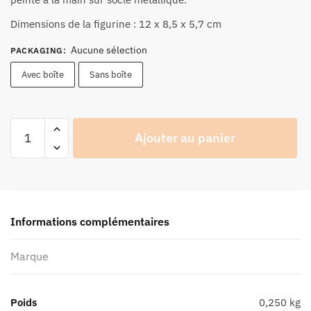
24,90 €
à
Dimensions de la figurine : 12 x 8,5 x 5,7 cm
26,90 €
Aucune sélection
PACKAGING
:
Avec boîte
Sans boîte
quantité
Ajouter au panier
de
Figurine
Joe
Bar
Team
Informations complémentaires
Honda
250
Marque
CB
N°108
-
Poids
0,250 kg
Série