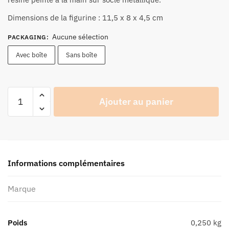
27,90 €
à
Dimensions de la figurine : 11,5 x 8 x 4,5 cm
29,90 €
Aucune sélection
PACKAGING
:
Avec boîte
Sans boîte
quantité
Ajouter au panier
de
Figurine
Joe
Bar
Team
Informations complémentaires
Honda
350
Marque
CB
Kitée
Racing
Poids
0,250 kg
N°18