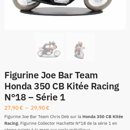
Figurine Joe Bar Team
Honda 350 CB Kitée Racing
N°18 – Série 1
Plage
27,90
€
–
29,90
€
de
Figurine
Joe Bar Team Chris Deb sur la
Honda 350 CB Kitée
prix :
Racing
. Figurine Collector Hachette N°18 de la
série 1
en
résine peinte à la main sur socle métallique.