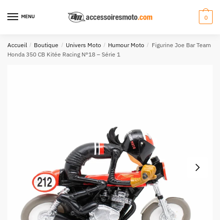
Aller
Aller
à
au
MENU
0
la
contenu
navigation
Accueil
/
Boutique
/
Univers Moto
/
Humour Moto
/
Figurine Joe Bar Team
Honda 350 CB Kitée Racing N°18 – Série 1