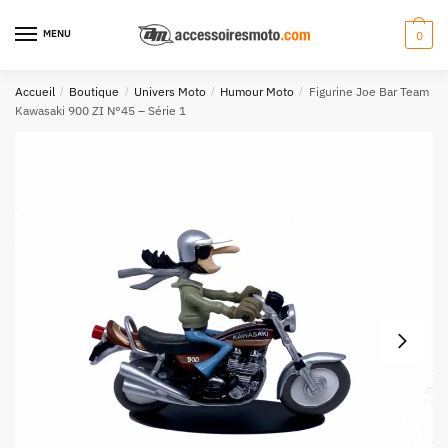
Aller
Aller
à
au
MENU
0
la
contenu
navigation
Accueil
/
Boutique
/
Univers Moto
/
Humour Moto
/
Figurine Joe Bar Team
Kawasaki 900 ZI N°45 – Série 1