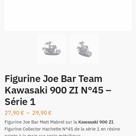
Figurine Joe Bar Team
Kawasaki 900 ZI N°45 –
Série 1
Plage
27,90
€
–
29,90
€
de
Figurine
Joe Bar Matt Mabrel sur la
Kawasaki 900 ZI
.
prix :
Figurine Collector Hachette N°45 de la
série 1
en résine
peinte à la main sur socle métallique.