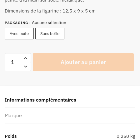
27,90 €
à
Dimensions de la figurine : 12,5 x 9 x 5 cm
29,90 €
Aucune sélection
PACKAGING
:
Avec boîte
Sans boîte
quantité
Ajouter au panier
de
Figurine
Joe
Bar
Team
Informations complémentaires
Kawasaki
900
Marque
ZI
N°45
-
Poids
0,250 kg
Série