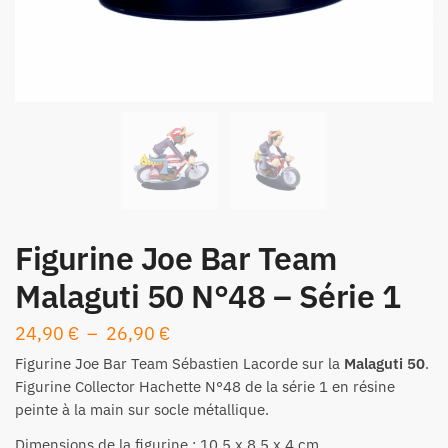
Figurine Joe Bar Team
Malaguti 50 N°48 – Série 1
Plage
24,90
€
–
26,90
€
de
Figurine
Joe Bar Team Sébastien Lacorde sur la
Malaguti 50
.
prix :
Figurine Collector Hachette N°48 de la
série 1
en résine
peinte à la main sur socle métallique.
24,90 €
à
Dimensions de la figurine : 10,5 x 8,5 x 4 cm