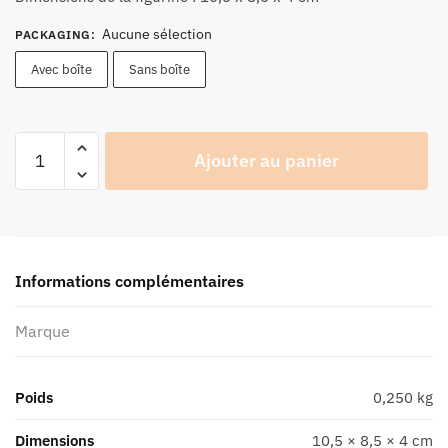
26,90 €
Aucune sélection
PACKAGING
:
Avec boîte
Sans boîte
quantité
Ajouter au panier
de
Figurine
Joe
Bar
Team
Informations complémentaires
Malaguti
50
Marque
N°48
-
Série
Poids
0,250 kg
1
Dimensions
10,5 × 8,5 × 4 cm