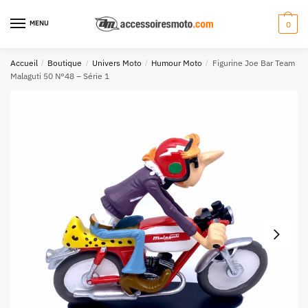
Aller
Aller
à
au
MENU
0
la
contenu
navigation
Accueil
/
Boutique
/
Univers Moto
/
Humour Moto
/
Figurine Joe Bar Team
Malaguti 50 N°48 – Série 1