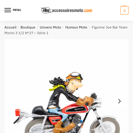
Aller
Aller
à
au
MENU
0
la
contenu
navigation
Accueil
/
Boutique
/
Univers Moto
/
Humour Moto
/
Figurine Joe Bar Team
Morini 3 1/2 N°17 – Série 1