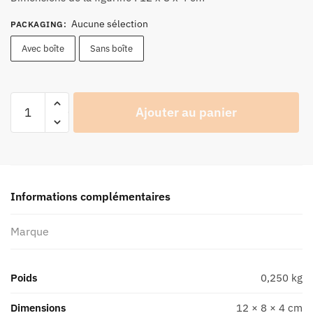
31,90 €
Aucune sélection
PACKAGING
:
Avec boîte
Sans boîte
quantité
Ajouter au panier
de
Figurine
Joe
Bar
Team
Informations complémentaires
Morini
3
Marque
1/2
N°17
-
Poids
0,250 kg
Série
1
Dimensions
12 × 8 × 4 cm