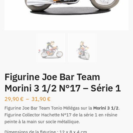
Figurine Joe Bar Team
Morini 3 1/2 N°17 – Série 1
Plage
29,90
€
–
31,90
€
de
Figurine
Joe Bar Team Tonio Mélégas sur la
Morini 3 1/2
.
prix :
Figurine Collector Hachette N°17 de la
série 1
en résine
peinte à la main sur socle métallique.
29,90 €
à
Dimensions de la figurine : 12 x 8 x 4 cm