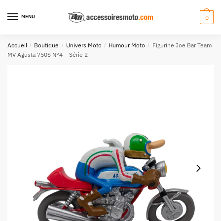
Aller
Aller
à
au
MENU
0
la
contenu
navigation
Accueil
/
Boutique
/
Univers Moto
/
Humour Moto
/
Figurine Joe Bar Team
MV Agusta 750S N°4 – Série 2