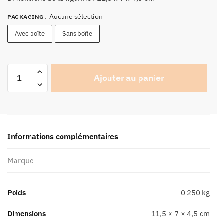
40,90 €
Aucune sélection
PACKAGING
:
Avec boîte
Sans boîte
quantité
Ajouter au panier
de
Figurine
Joe
Bar
Team
Informations complémentaires
MV
Agusta
Marque
750S
N°4
-
Poids
0,250 kg
Série
2
Dimensions
11,5 × 7 × 4,5 cm