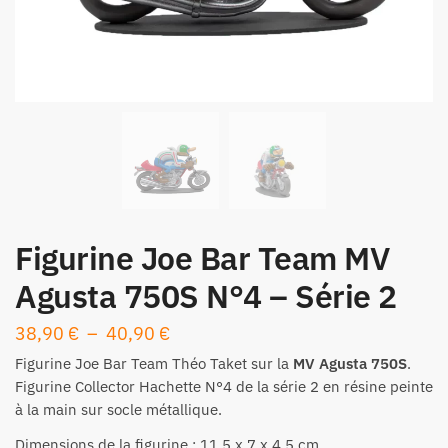
Figurine Joe Bar Team MV
Agusta 750S N°4 – Série 2
Plage
38,90
€
–
40,90
€
de
Figurine
Joe Bar Team Théo Taket sur la
MV Agusta 750S
.
prix :
Figurine Collector Hachette N°4 de la série 2 en résine peinte
à la main sur socle métallique.
38,90 €
à
Dimensions de la figurine : 11,5 x 7 x 4,5 cm