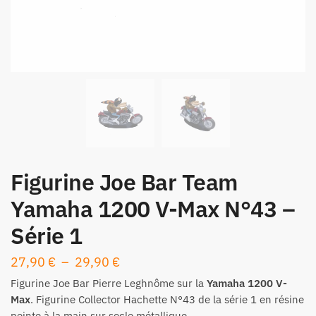
Figurine Joe Bar Team
Yamaha 1200 V-Max N°43 –
Série 1
Plage
27,90
€
–
29,90
€
de
Figurine
Joe Bar Pierre Leghnôme sur la
Yamaha 1200 V-
prix :
Max
. Figurine Collector Hachette N°43 de la
série 1
en résine
peinte à la main sur socle métallique.