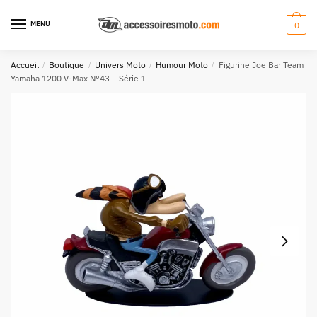
Aller
Aller
à
au
MENU
0
la
contenu
navigation
Accueil
/
Boutique
/
Univers Moto
/
Humour Moto
/
Figurine Joe Bar Team
Yamaha 1200 V-Max N°43 – Série 1