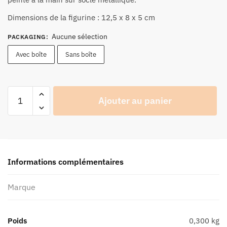
27,90 €
à
Dimensions de la figurine : 12,5 x 8 x 5 cm
29,90 €
Aucune sélection
PACKAGING
:
Avec boîte
Sans boîte
quantité
Ajouter au panier
de
Figurine
Joe
Bar
Team
Informations complémentaires
Yamaha
1200
Marque
V-
Max
N°43
Poids
0,300 kg
-