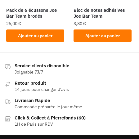
sur
la
Pack de 6 écussons Joe
Bloc de notes adhésives
page
Bar Team brodés
Joe Bar Team
du
25,00
€
3,80
€
produit
Ajouter au panier
Ajouter au panier
Service clients disponible
Joignable 7J/7
Retour produit
14 jours pour changer d'avis
Livraison Rapide
Commande préparée le jour même
Click & Collect à Pierrefonds (60)
1H de Paris sur RDV