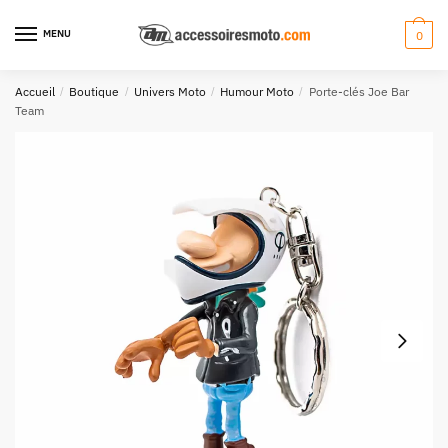
Aller
Aller
à
au
MENU
0
la
contenu
navigation
Accueil
/
Boutique
/
Univers Moto
/
Humour Moto
/
Porte-clés Joe Bar
Team