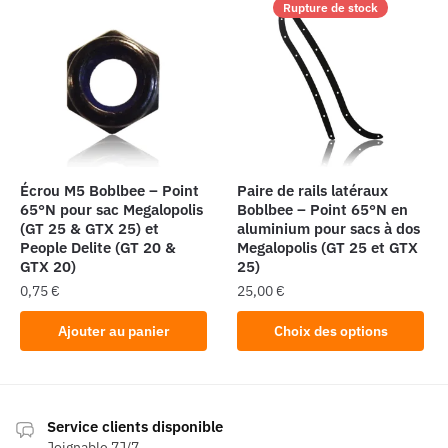
Rupture de stock
variations.
Les
options
peuvent
être
choisies
sur
la
Écrou M5 Boblbee – Point
Paire de rails latéraux
page
65°N pour sac Megalopolis
Boblbee – Point 65°N en
(GT 25 & GTX 25) et
aluminium pour sacs à dos
du
People Delite (GT 20 &
Megalopolis (GT 25 et GTX
produit
GTX 20)
25)
0,75
€
25,00
€
Ce
Ajouter au panier
Choix des options
produit
a
plusieurs
variations.
Service clients disponible
Les
Joignable 7J/7