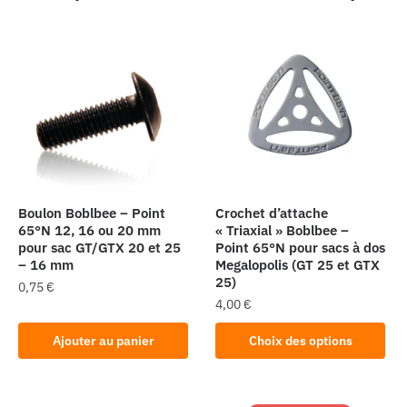
Boulon Boblbee – Point
Crochet d’attache
65°N 12, 16 ou 20 mm
« Triaxial » Boblbee –
pour sac GT/GTX 20 et 25
Point 65°N pour sacs à dos
– 16 mm
Megalopolis (GT 25 et GTX
25)
0,75
€
4,00
€
Ce
Ajouter au panier
Choix des options
produit
a
plusieurs