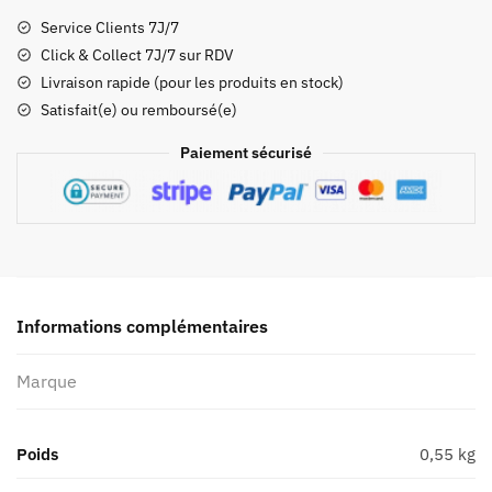
rails
Service Clients 7J/7
latéraux
Click & Collect 7J/7 sur RDV
Boblbee
Livraison rapide (pour les produits en stock)
-
Satisfait(e) ou remboursé(e)
Point
65°N
Paiement sécurisé
en
polymère
pour
sacs
à
dos
Megalopolis
Informations complémentaires
(GT
25
Marque
et
GTX
Poids
0,55 kg
25)