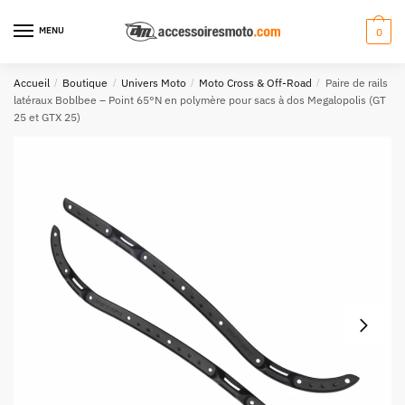
Aller
Aller
à
au
MENU
0
la
contenu
navigation
Accueil
/
Boutique
/
Univers Moto
/
Moto Cross & Off-Road
/
Paire de rails
latéraux Boblbee – Point 65°N en polymère pour sacs à dos Megalopolis (GT
25 et GTX 25)