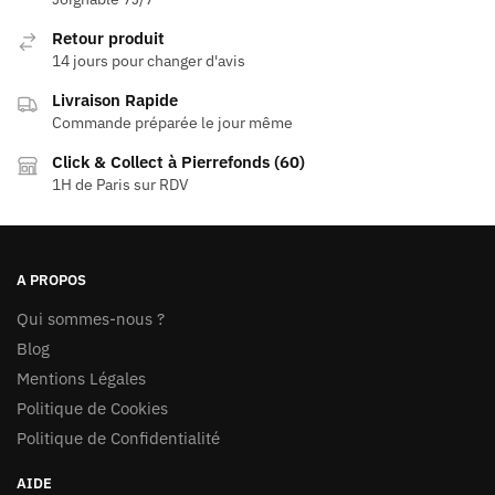
options
Retour produit
peuvent
14 jours pour changer d'avis
être
Livraison Rapide
choisies
Commande préparée le jour même
sur
la
Click & Collect à Pierrefonds (60)
page
1H de Paris sur RDV
du
produit
A PROPOS
Qui sommes-nous ?
Blog
Mentions Légales
Politique de Cookies
Politique de Confidentialité
AIDE