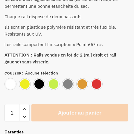
permettent une bonne étanchéité du sac.
Chaque rail dispose de deux passants.
Ils sont en plastique polymère résistant et très flexible.
Résistants aux UV.
Les rails comportent l’inscription « Point 65°n ».
ATTENTION
: Rails vendus en lot de 2 (rail droit et rail
gauche) sans visserie.
Aucune sélection
COULEUR
:
Blanc
Jaune
Noir
Vert citron
Gris
Orange
Roug
quantité
Ajouter au panier
de
Paire
de
Garanties