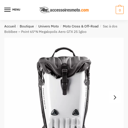
Aller
Aller
à
au
MENU
0
la
contenu
navigation
Accueil
/
Boutique
/
Univers Moto
/
Moto Cross & Off-Road
/
Sac à dos
Boblbee – Point 65°N Megalopolis Aero GTX 25 Igloo