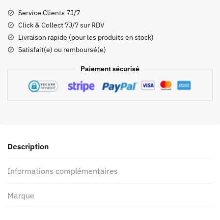
dos
Service Clients 7J/7
Boblbee
Click & Collect 7J/7 sur RDV
-
Livraison rapide (pour les produits en stock)
Point
Satisfait(e) ou remboursé(e)
65°N
Megalopolis
Paiement sécurisé
Aero
GTX
25
Igloo
Description
Informations complémentaires
Marque