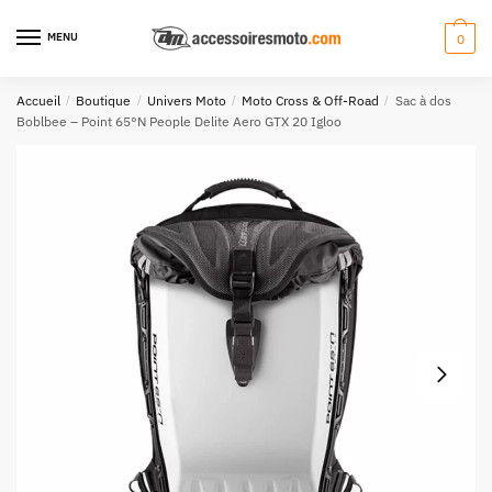
Aller
Aller
à
au
MENU
0
la
contenu
navigation
Accueil
/
Boutique
/
Univers Moto
/
Moto Cross & Off-Road
/
Sac à dos
Boblbee – Point 65°N People Delite Aero GTX 20 Igloo