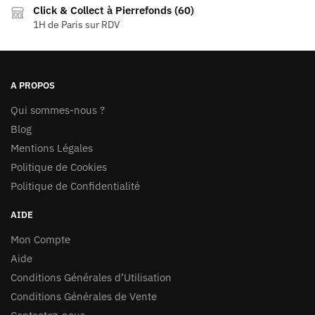
la
Click & Collect à Pierrefonds (60)
page
1H de Paris sur RDV
du
produit
A PROPOS
Qui sommes-nous ?
Blog
Mentions Légales
Politique de Cookies
Politique de Confidentialité
AIDE
Mon Compte
Aide
Conditions Générales d’Utilisation
Conditions Générales de Vente