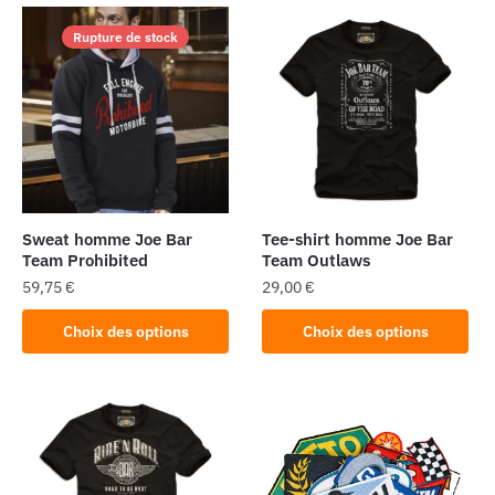
Rupture de stock
Sweat homme Joe Bar
Tee-shirt homme Joe Bar
Team Prohibited
Team Outlaws
59,75
€
29,00
€
Ce
Ce
Choix des options
Choix des options
produit
produit
a
a
plusieurs
plusieurs
variations.
variations.
Les
Les
options
options