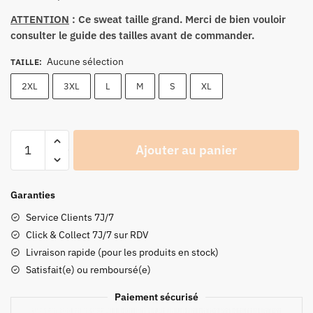
ATTENTION
: Ce sweat taille grand. Merci de bien vouloir
consulter le guide des tailles avant de commander.
Aucune sélection
TAILLE
:
2XL
3XL
L
M
S
XL
quantité
Ajouter au panier
de
Sweat
homme
Garanties
Joe
Service Clients 7J/7
Bar
Click & Collect 7J/7 sur RDV
Team
Livraison rapide (pour les produits en stock)
Racing
Satisfait(e) ou remboursé(e)
Paiement sécurisé