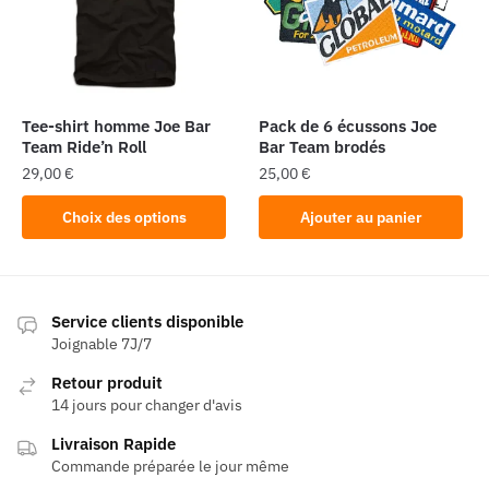
peuvent
peuvent
être
être
choisies
choisies
sur
sur
la
la
Tee-shirt homme Joe Bar
Pack de 6 écussons Joe
page
page
Team Ride’n Roll
Bar Team brodés
du
du
29,00
€
25,00
€
produit
produit
Ce
Choix des options
Ajouter au panier
produit
a
plusieurs
variations.
Service clients disponible
Les
Joignable 7J/7
options
Retour produit
peuvent
14 jours pour changer d'avis
être
Livraison Rapide
choisies
Commande préparée le jour même
sur