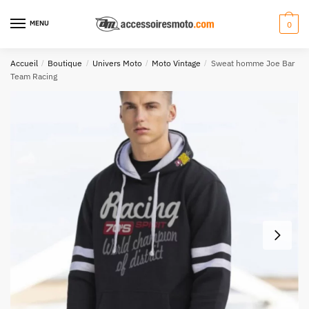
Aller
Aller
à
au
MENU
0
la
contenu
navigation
Accueil
/
Boutique
/
Univers Moto
/
Moto Vintage
/
Sweat homme Joe Bar
Team Racing