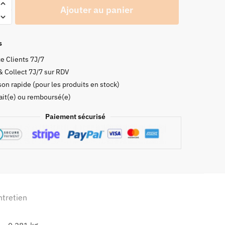
Ajouter au panier
s
e Clients 7J/7
& Collect 7J/7 sur RDV
son rapide (pour les produits en stock)
fait(e) ou remboursé(e)
r
Paiement sécurisé
ntretien