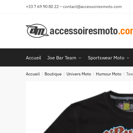
Aller
Aller
+33 7 69 90 80 22 – contact@accessoiresmoto.com
à
au
la
contenu
navigation
Accueil
Joe Bar Team
Sportswear Moto
Accueil
Boutique
Univers Moto
Humour Moto
Tee
/
/
/
/