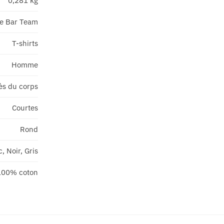
0,281 kg
e Bar Team
T-shirts
Homme
ès du corps
Courtes
Rond
, Noir, Gris
100% coton