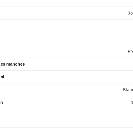
Jo
Pr
des manches
ol
Blanc
on