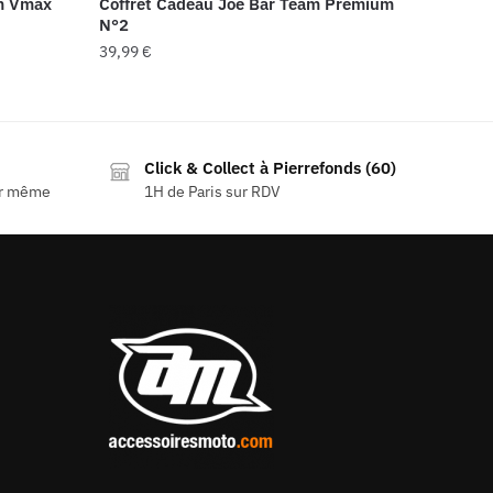
am Vmax
Coffret Cadeau Joe Bar Team Premium
N°2
39,99
€
Click & Collect à Pierrefonds (60)
ur même
1H de Paris sur RDV