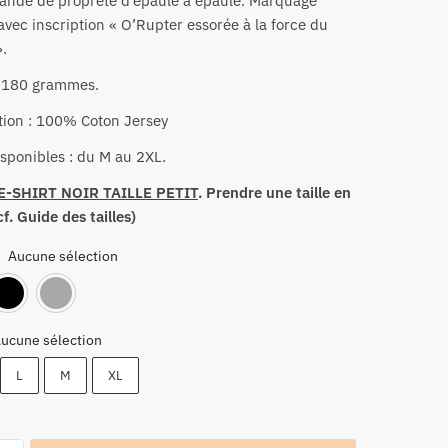
Bande de propreté d’épaule à épaule. Marquage
 avec inscription « O’Rupter essorée à la force du
».
: 180 grammes.
ion : 100% Coton Jersey
isponibles : du M au 2XL.
E-SHIRT NOIR TAILLE PETIT
. Prendre une taille en
f. Guide des tailles)
Aucune sélection
:
Blanc
Noir
Gris
ucune sélection
L
M
XL