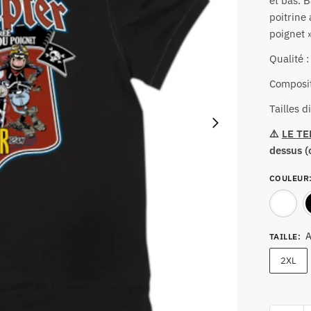
et bas. 
poitrine
poignet 
Qualité 
Composit
Tailles d
⚠️
LE TE
dessus (c
COULEUR
A
TAILLE
:
2XL