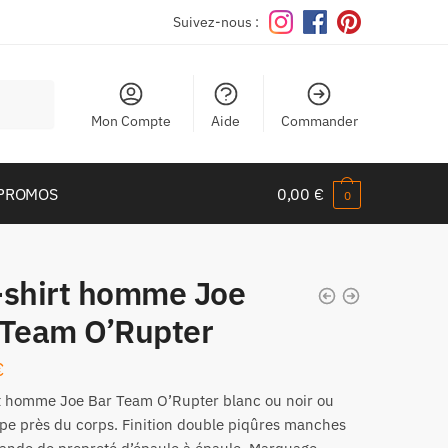
Suivez-nous :
Mon Compte
Aide
Commander
PROMOS
0,00
€
0
-shirt homme Joe
 Team O’Rupter
€
rt homme
Joe Bar Team
O’Rupter blanc ou noir ou
upe près du corps. Finition double piqûres manches