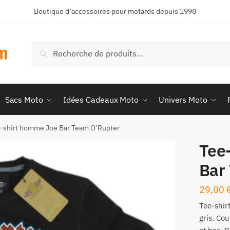
Boutique d’accessoires pour motards depuis 1998
Recherche
Recherche
pour :
Sacs Moto
Idées Cadeaux Moto
Univers Moto
-shirt homme Joe Bar Team O’Rupter
Tee
Bar
29,00
Tee-shi
gris. Co