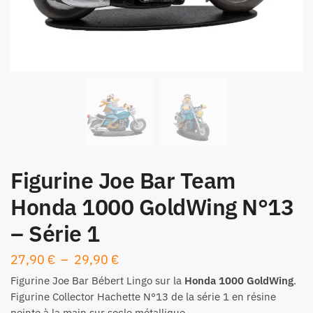
Figurine Joe Bar Team
Honda 1000 GoldWing N°13
– Série 1
Plage
27,90
€
–
29,90
€
de
Figurine
Joe Bar Bébert Lingo sur la
Honda 1000 GoldWing
.
prix :
Figurine Collector Hachette N°13 de la
série 1
en résine
peinte à la main sur socle métallique.