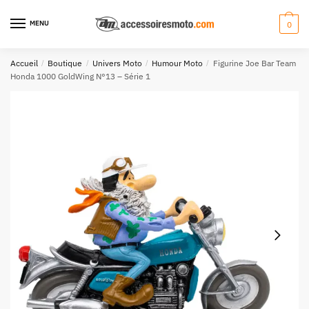
Aller
Aller
à
au
MENU
0
la
contenu
navigation
Accueil
/
Boutique
/
Univers Moto
/
Humour Moto
/
Figurine Joe Bar Team
Honda 1000 GoldWing N°13 – Série 1