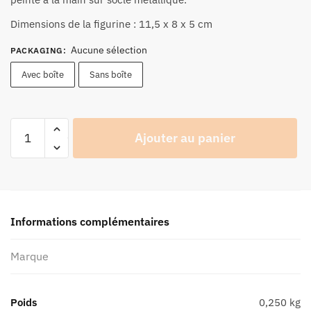
27,90 €
à
Dimensions de la figurine : 11,5 x 8 x 5 cm
29,90 €
Aucune sélection
PACKAGING
:
Avec boîte
Sans boîte
quantité
Ajouter au panier
de
Figurine
Joe
Bar
Team
Informations complémentaires
Honda
1000
Marque
GoldWing
N°13
-
Poids
0,250 kg
Série