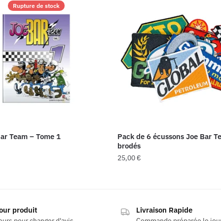
Rupture de stock
ar Team – Tome 1
Pack de 6 écussons Joe Bar T
brodés
25,00
€
our produit
Livraison Rapide
ours pour changer d'avis
Commande préparée le jo