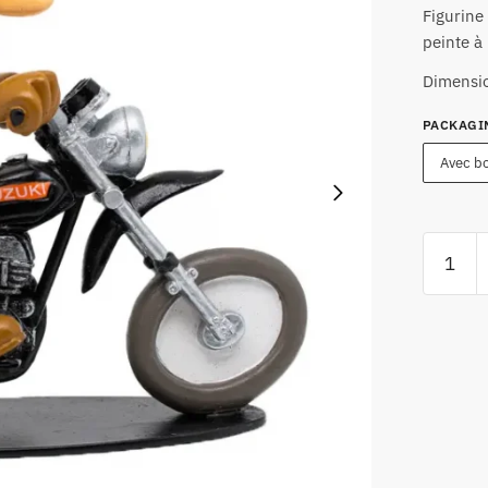
Figurine
peinte à 
Dimensio
PACKAGI
Avec bo
quantité
de
Figurine
Joe
Bar
Team
Suzuki
400
Apache