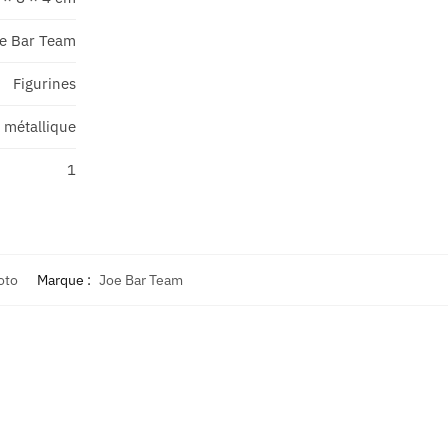
e Bar Team
Figurines
 métallique
1
oto
Marque :
Joe Bar Team