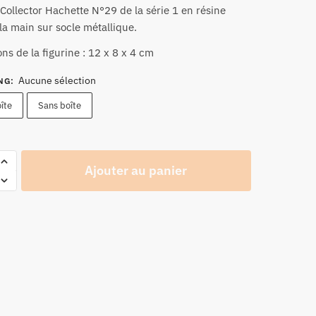
 Collector Hachette N°29 de la
prix :
série 1
en résine
la main sur socle métallique.
29,90 €
à
ns de la figurine : 12 x 8 x 4 cm
31,90 €
Aucune sélection
NG
:
îte
Sans boîte
Ajouter au panier