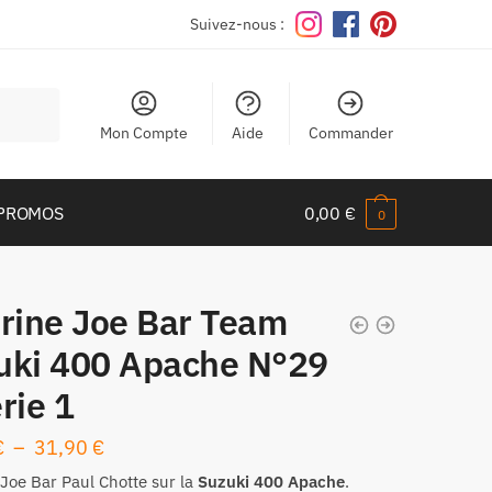
Suivez-nous :
Mon Compte
Aide
Commander
PROMOS
0,00
€
0
urine Joe Bar Team
uki 400 Apache N°29
rie 1
Plage
€
–
31,90
€
de
Joe Bar Paul Chotte sur la
Suzuki 400 Apache
.