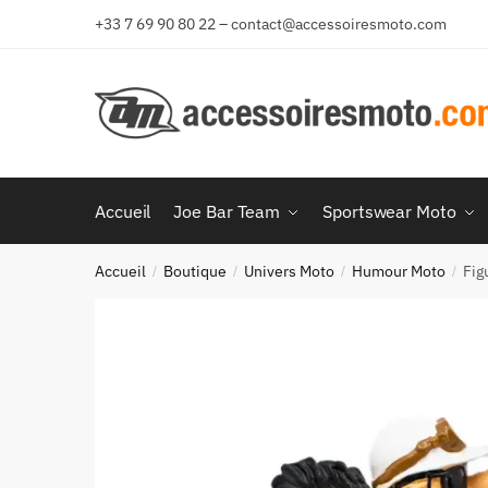
Aller
Aller
+33 7 69 90 80 22 – contact@accessoiresmoto.com
à
au
la
contenu
navigation
Accueil
Joe Bar Team
Sportswear Moto
Accueil
Boutique
Univers Moto
Humour Moto
Fig
/
/
/
/