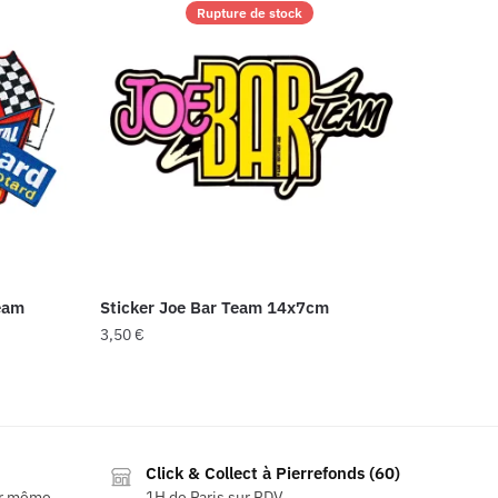
Rupture de stock
eam
Sticker Joe Bar Team 14x7cm
3,50
€
Click & Collect à Pierrefonds (60)
ur même
1H de Paris sur RDV