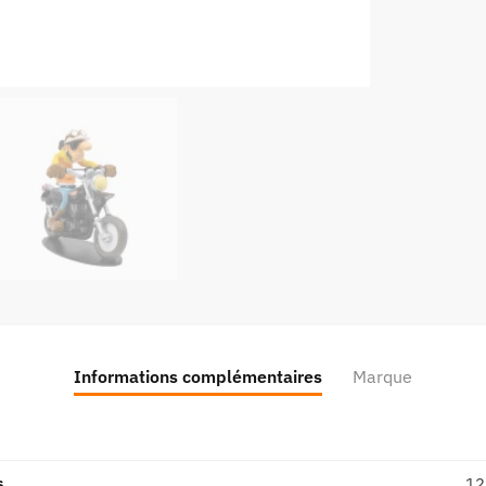
N°29
-
Série
1
Informations complémentaires
Marque
s
12