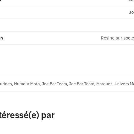
Jo
on
Résine sur socle
gurines
,
Humour Moto
,
Joe Bar Team
,
Joe Bar Team
,
Marques
,
Univers M
téressé(e) par