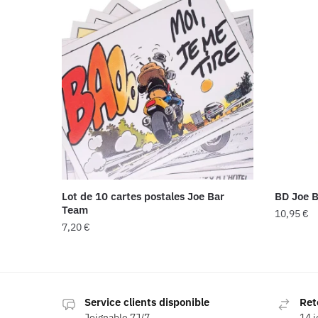
Lot de 10 cartes postales Joe Bar
BD Joe B
Team
10,95
€
7,20
€
Service clients disponible
Ret
Joignable 7J/7
14 j