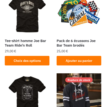
Tee-shirt homme Joe Bar
Pack de 6 écussons Joe
Team Ride’n Roll
Bar Team brodés
29,00
€
25,00
€
Ce
Choix des options
Ajouter au panier
produit
a
plusieurs
Rupture de stock
variations.
Les
options
peuvent
être