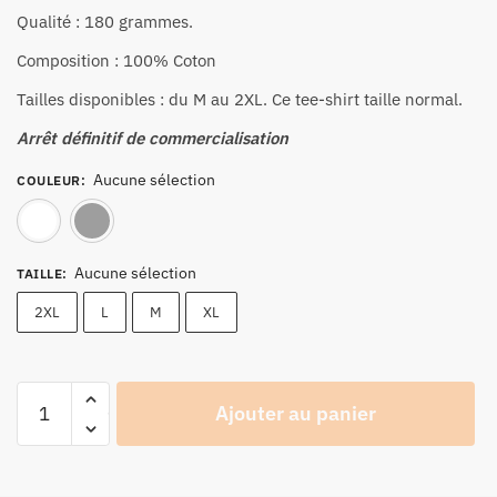
Qualité : 180 grammes.
Composition : 100% Coton
Tailles disponibles : du M au 2XL. Ce tee-shirt taille normal.
Arrêt définitif de commercialisation
Aucune sélection
COULEUR
:
Blanc
Gris
Aucune sélection
TAILLE
:
2XL
L
M
XL
quantité
Ajouter au panier
de
Tee-
shirt