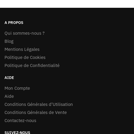
du
du
produit
produit
A PROPOS
Qui sommes-nous ?
Blog
Mentions Légales
Politique de Cookies
Politique de Confidentialité
AIDE
Mon Compte
Aide
Conditions Générales d’Utilisation
Conditions Générales de Vente
Contactez-nous
SUIVEZ-NOUS