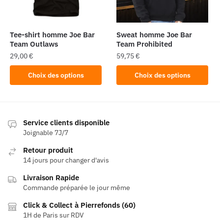
choisies
sur
la
Tee-shirt homme Joe Bar
Sweat homme Joe Bar
page
Team Outlaws
Team Prohibited
du
29,00
€
59,75
€
produit
Ce
Ce
Choix des options
Choix des options
produit
produit
a
a
plusieurs
plusieurs
variations.
variations.
Service clients disponible
Les
Les
Joignable 7J/7
options
options
Retour produit
peuvent
peuvent
14 jours pour changer d'avis
être
être
Livraison Rapide
choisies
choisies
Commande préparée le jour même
sur
sur
la
la
Click & Collect à Pierrefonds (60)
page
page
1H de Paris sur RDV