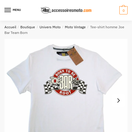
Aller
Aller
à
au
MENU
0
la
contenu
navigation
Accueil
/
Boutique
/
Univers Moto
/
Moto Vintage
/
Tee-shirt homme Joe
Bar Team Born