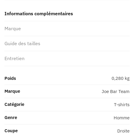
homme
Joe
Informations complémentaires
Bar
Team
Marque
Born
Guide des tailles
Entretien
Poids
0,280 kg
Marque
Joe Bar Team
Catégorie
T-shirts
Genre
Homme
Coupe
Droite