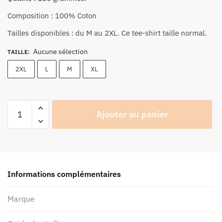
Composition : 100% Coton
Tailles disponibles : du M au 2XL. Ce tee-shirt taille normal.
Aucune sélection
TAILLE
:
2XL
L
M
XL
quantité
Ajouter au panier
de
Tee-
shirt
homme
Joe
Informations complémentaires
Bar
Team
Marque
Old
Time