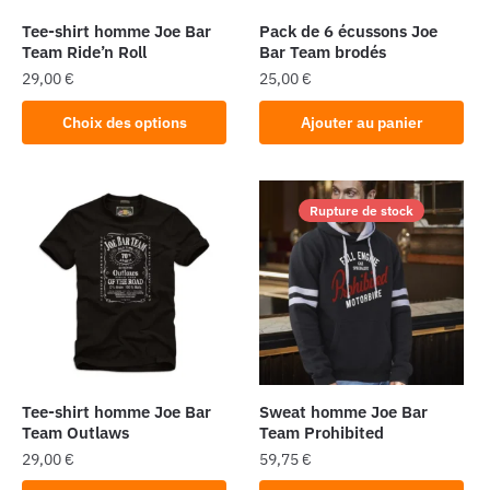
Tee-shirt homme Joe Bar
Pack de 6 écussons Joe
Team Ride’n Roll
Bar Team brodés
29,00
€
25,00
€
Ce
Choix des options
Ajouter au panier
produit
a
plusieurs
Rupture de stock
variations.
Les
options
peuvent
être
choisies
sur
la
Tee-shirt homme Joe Bar
Sweat homme Joe Bar
page
Team Outlaws
Team Prohibited
du
29,00
€
59,75
€
produit