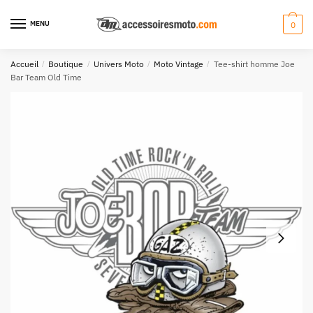
Aller
Aller
à
au
MENU
0
la
contenu
navigation
Accueil
/
Boutique
/
Univers Moto
/
Moto Vintage
/
Tee-shirt homme Joe
Bar Team Old Time