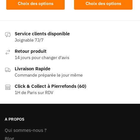
Ce
Ce
Choix des options
Choix des options
produit
produit
a
a
plusieurs
plusieurs
variations.
variations.
Service clients disponible
Les
Les
Joignable 7J/7
options
options
Retour produit
peuvent
peuvent
14 jours pour changer d'avis
être
être
Livraison Rapide
choisies
choisies
Commande préparée le jour même
sur
sur
la
la
Click & Collect à Pierrefonds (60)
page
page
1H de Paris sur RDV
du
du
produit
produit
A PROPOS
Qui sommes-nous ?
Blog